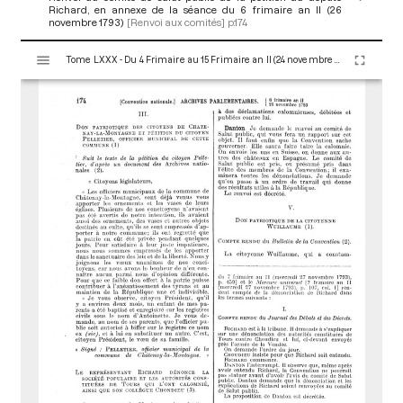
Richard, en annexe de la séance du 6 frimaire an II (26
novembre 1793)
[Renvoi aux comités]
p.174
V
Tome LXXX - Du 4 Frimaire au 15 Frimaire an II (24 novembre au 5 Décembre 1793)
i
s
u
a
l
i
s
e
u
r
M
i
r
a
d
o
r