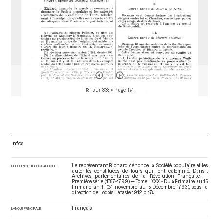
181 sur 838
• Page 174
Infos
Le représentant Richard dénonce la Société populaire et les
RÉFÉRENCE BIBLIOGRAPHIQUE
autorités constituées de Tours qui l’ont calomnié. Dans :
Archives parlementaires de la Révolution Française —
Première série (1787-1799) — Tome LXXX - Du 4 Frimaire au 15
Frimaire an II (24 novembre au 5 Décembre 1793)
, sous la
direction de Lodoïs Lataste. 1912. p. 174.
Français
LANGUE PRINCIPALE