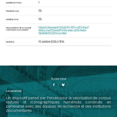
1
NOMBRE DE PAGES
174
PREMIÈRE PAGE
174
DERNIÈRE PAGE
https://iiif.persee.fr/b0e2cf11-597c-427d-8ac7-
URI DU MANIFEST IIIF DU VOLUME
CONTENANT LE DOCUMENT
68bcc0acf13b/deff766b-e2ec-423b-8e2d-
12e38e836027/manifest
10 octobre 2024 à 18:14
MODIFIÉ LE
Suivez-nous
Les perséides
Un dispositif pensé par Persée pour la valorisation de corpus
textuels et iconographiques numérisés construits en
partenariat avec des équipes de recherche et des institutions
documentaires.