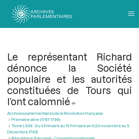
ARCHIVES
PARLEMENTAIRES
Fil
d'Ariane
Le représentant Richard
dénonce la Société
populaire et les autorités
constituées de Tours qui
l’ont calomnié
Archives parlementaires de la Révolution Française
Première série (1787-1799)
Tome LXXX - Du 4 Frimaire au 15 Frimaire an II (24 novembre au 5
Décembre 1793)
République française - Convention nationale