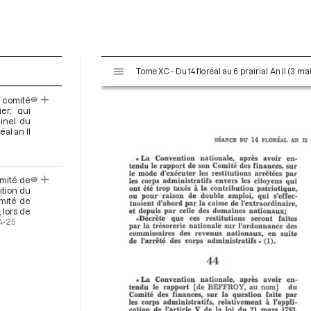
V
Tome XC - Du 14 floréal au 6 prairial An II (3 ma
i
s
 comité
u
er, qui
a
inel du
al an II
l
i
s
e
omité de
ition du
u
omité de
r
lors de
4-25
M
i
r
a
d
o