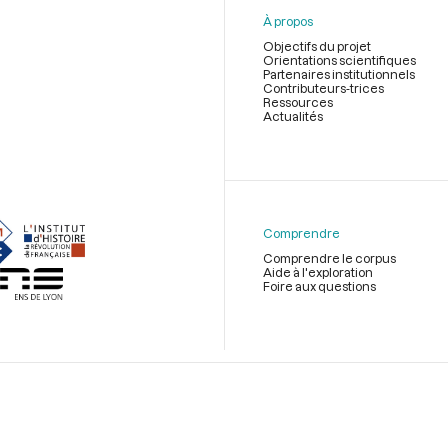
À propos
Objectifs du projet
Orientations scientifiques
Partenaires institutionnels
Contributeurs-trices
Ressources
Actualités
Menu
du
pied
de
Comprendre
page
Comprendre le corpus
Aide à l'exploration
Foire aux questions