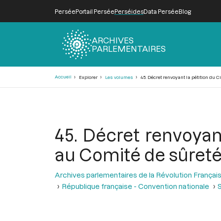
Persée
Portail Persée
Perséides
Data Persée
Blog
ARCHIVES
PARLEMENTAIRES
Fil
Accueil
Explorer
Les volumes
45. Décret renvoyant la pétition du 
d'Ariane
45. Décret renvoyan
au Comité de sûreté 
Archives parlementaires de la Révolution Françai
République française - Convention nationale
S