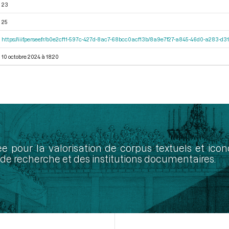
23
25
https://iiif.persee.fr/b0e2cf11-597c-427d-8ac7-68bcc0acf13b/8a9e7f27-a845-46d0-a283-d
10 octobre 2024 à 18:20
ée pour la valorisation de corpus textuels et ic
de recherche et des institutions documentaires.