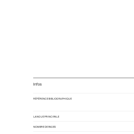
Infos
RÉFÉRENCE BIBLIOGRAPHIQUE
LANGUE PRINCIPALE
NOMBRE DE PAGES