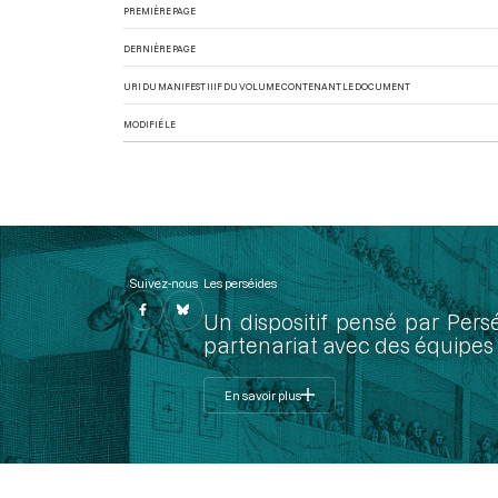
PREMIÈRE PAGE
DERNIÈRE PAGE
URI DU MANIFEST IIIF DU VOLUME CONTENANT LE DOCUMENT
MODIFIÉ LE
Suivez-nous
Les perséides
Un dispositif pensé par Pers
partenariat avec des équipes 
En savoir plus