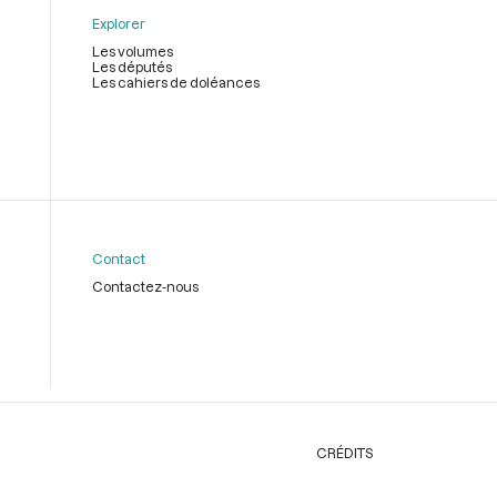
Explorer
Les volumes
Les députés
Les cahiers de doléances
Contact
Contactez-nous
CRÉDITS