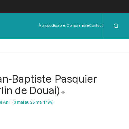
Rechercher
Menu
À propos
Explorer
Comprendre
Contact
de
l'en-
tête
an-Baptiste Pasquier
lin de Douai)
l An II (3 mai au 25 mai 1794)