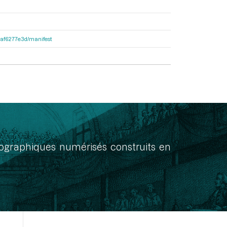
31af6277e3d/manifest
onographiques numérisés construits en