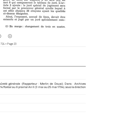
 724
• Page 23
ûreté générale (Rapporteur : Merlin de Douai). Dans : Archives
 floréal au 6 prairial An II (3 mai au 25 mai 1794)
, sous la direction