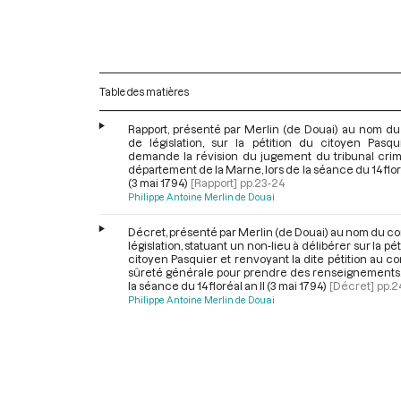
Table des matières
Rapport, présenté par Merlin (de Douai) au nom du
de législation, sur la pétition du citoyen Pasqui
demande la révision du jugement du tribunal crim
département de la Marne, lors de la séance du 14 floré
(3 mai 1794)
[Rapport]
pp.23-24
Philippe Antoine Merlin de Douai
Décret, présenté par Merlin (de Douai) au nom du c
législation, statuant un non-lieu à délibérer sur la pét
citoyen Pasquier et renvoyant la dite pétition au c
sûreté générale pour prendre des renseignements, 
la séance du 14 floréal an II (3 mai 1794)
[Décret]
pp.2
Philippe Antoine Merlin de Douai