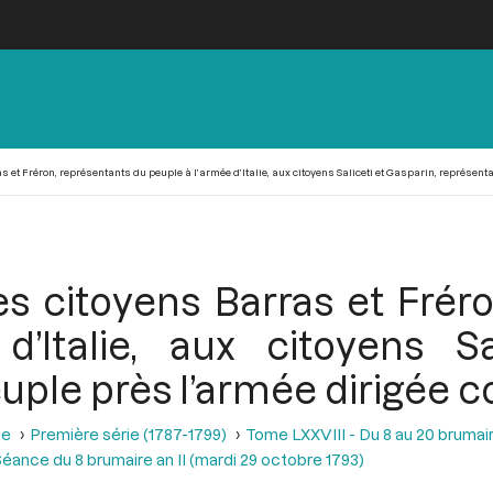
 et Fréron, représentants du peuple à l’armée d’Italie, aux citoyens Saliceti et Gasparin, représent
es citoyens Barras et Frér
’Italie, aux citoyens Sa
uple près l’armée dirigée c
se
Première série (1787-1799)
Tome LXXVIII - Du 8 au 20 brumair
éance du 8 brumaire an II (mardi 29 octobre 1793)