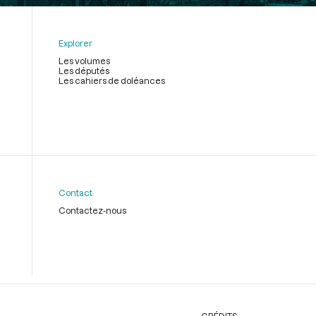
Explorer
Les volumes
Les députés
Les cahiers de doléances
Contact
Contactez-nous
CRÉDITS