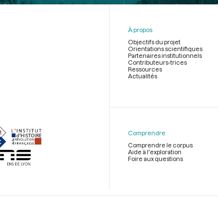
À propos
Objectifs du projet
Orientations scientifiques
Partenaires institutionnels
Contributeurs-trices
Ressources
Actualités
Menu
du
pied
de
Comprendre
page
Comprendre le corpus
Aide à l'exploration
Foire aux questions