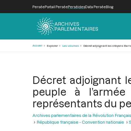
Persée
Portail Persée
Perséides
Data Persée
Blog
ARCHIVES
PARLEMENTAIRES
Fil
Accueil
Explorer
Les volumes
Décret adjoignant les citoyens Barras
d'Ariane
Décret adjoignant l
peuple à l’armée d
représentants du pe
Archives parlementaires de la Révolution Françai
République française - Convention nationale
S