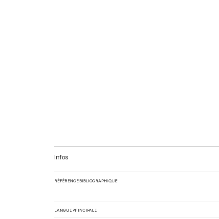
Infos
RÉFÉRENCE BIBLIOGRAPHIQUE
LANGUE PRINCIPALE