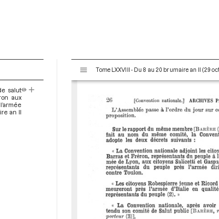
V
Tome LXXVIII - Du 8 au 20 brumaire an II (29 o
i
s
e salut
u
éron aux
a
 l’armée
re an II
l
i
s
e
u
r
M
i
r
a
d