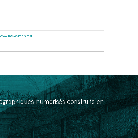
2dac5471694a/manifest
onographiques numérisés construits en