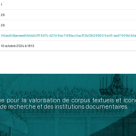
1
26
26
https://iiif.persee.fr/b0e2cf11-597c-427d-8ac7-68bcc0acf13b/3fc29820-5a05-4ed7-909d-
10 octobre 2024 à 18:13
ée pour la valorisation de corpus textuels et ic
de recherche et des institutions documentaires.