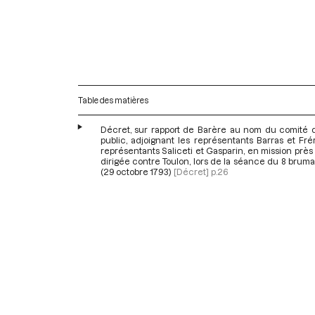
Table des matières
Décret, sur rapport de Barère au nom du comité d
public, adjoignant les représentants Barras et Fr
représentants Saliceti et Gasparin, en mission près
dirigée contre Toulon, lors de la séance du 8 brumai
(29 octobre 1793)
[Décret]
p.26