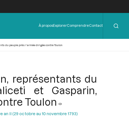
Rechercher
Menu
À propos
Explorer
Comprendre
Contact
de
l'en-
tête
ants du peuple près l’armée dirigée contre Toulon
on, représentants du
liceti et Gasparin,
ontre Toulon
e an II (29 octobre au 10 novembre 1793)