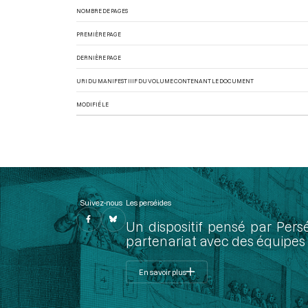
NOMBRE DE PAGES
PREMIÈRE PAGE
DERNIÈRE PAGE
URI DU MANIFEST IIIF DU VOLUME CONTENANT LE DOCUMENT
MODIFIÉ LE
Suivez-nous
Les perséides
Un dispositif pensé par Pers
partenariat avec des équipes 
En savoir plus