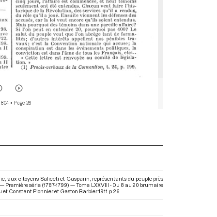
 804
• Page 26
lie, aux citoyens Saliceti et Gasparin, représentants du peuple près
e — Première série (1787-1799) — Tome LXXVIII - Du 8 au 20 brumaire
 et Constant Pionnier et Gaston Barbier. 1911. p. 26.