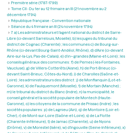
Première série (1787-1799)
Tome CII - Du 1er au 12 frimaire an III (21 novembre au 2
décembre 1794)
République française - Convention nationale
Séance du 4 frimaire an III (24 novembre 1794)
7. a) Les administrateurs et l’agent national du district de Sarre-
Libre (ci-devant Sarrelouis, Moselle), b) les juges du tribunal du
district de Cognac (Charente) ; les communes c) de Bourg-sur-
Rhône (ci-devant Bourg-Saint-Andéol, Rhône), d) d’Aire (ci-devant
Aire-sur-la-Lys, Pas-de-Calais), e) d’in¬ grandes (Maine-et-Loire) ; les
conseils généraux des communes : f) de Pemes (-les-Fontaines,
Vaucluse), g) de Villers-Cotterêts (Aisne), h) de Port-Brieuc (ci-
devant Saint-Brieuc, Côtes-du-Nord), i) de Charolles (Saône-et-
Loire) ; les administrateurs des district : j) de Monflanquin (Lot-et-
Garonne), k) de Faulquemont (Moselle), 1) de Mortain (Manche) ;
m) le tribunal du district du Blanc (Indre), n) la municipalité, le
conseil général et la société populaire de Montech (Haute-
Garonne), o) les citoyens de la commune de Prissac (Indre) ; les
sociétés populaires : p) de Lagnieu (Ain), q) de Montoire (Loir-et-
Cher), r) de Mont-sur-Loire (Saône-et-Loire), s) de La Flotte
(Charente-Inférieure), t) de Jamac (Charente), u) de Nyons
(Drôme), v) de Morestel (Isère), w) d’Ingouville (Seine-Inférieure), x)