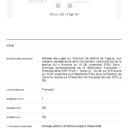
126 sur 492
• Page 124
Infos
Adresse des juges du tribunal de district de Cognac aux
RÉFÉRENCE BIBLIOGRAPHIQUE
citoyens représentants de la Convention nationale, lors de la
séance du 4 frimaire an III (24 novembre 1794). Dans :
Archives parlementaires de la Révolution Française —
Première série (1787-1799) — Tome CII - Du 1er au 12 frimaire
an III (21 novembre au 2 décembre 1794)
, sous la direction de
Corinne Gomez-Le Chevanton et Françoise Brunel. 2012. p.
124.
Français
LANGUE PRINCIPALE
1
NOMBRE DE PAGES
124
PREMIÈRE PAGE
124
DERNIÈRE PAGE
Adresse, pétition et lettre envoyée à l’Assemblée
TYPOLOGIE DOCUMENTAIRE