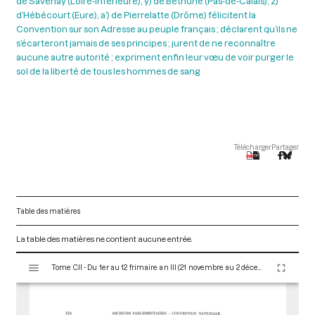
de Savenay (Loire-Inférieure), y) de Béthune (Pas-de-Calais), z)
d’Hébécourt (Eure), a’) de Pierrelatte (Drôme) félicitent la
Convention sur son Adresse au peuple français ; déclarent qu’ils ne
s’écarteront jamais de ses principes ; jurent de ne reconnaître
aucune autre autorité ; expriment enfin leur vœu de voir purger le
sol de la liberté de tous les hommes de sang
Télécharger
Partager
Table des matières
La table des matières ne contient aucune entrée.
V
Tome CII - Du 1er au 12 frimaire an III (21 novembre au 2 décembre 1794)
i
s
u
a