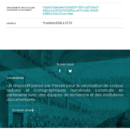
https://iiif.persee.fr/b0e2cf11-597c-427d-8ac7-
URI DU MANIFEST IIIF DU VOLUME
CONTENANT LE DOCUMENT
68bcc0acf13b/353598bc-e07b-4fbc-96b9-
d188fc31c6c3/manifest
11 octobre 2024 à 07:33
MODIFIÉ LE
Suivez-nous
Les perséides
Un dispositif pensé par Persée pour la valorisation de corpus
textuels et iconographiques numérisés construits en
partenariat avec des équipes de recherche et des institutions
documentaires.
En savoir plus