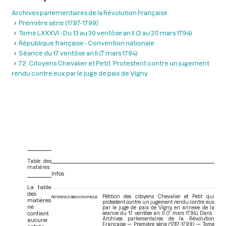
Archives parlementaires de la Révolution Française
Première série (1787-1799)
Tome LXXXVI - Du 13 au 30 ventôse an II (3 au 20 mars 1794)
République française - Convention nationale
Séance du 17 ventôse an II (7 mars 1794)
72. Citoyens Chevalier et Petit. Protestent contre un jugement
rendu contre eux par le juge de paix de Vigny
Table des
matières
Infos
La table
des
Pétition des citoyens Chevalier et Petit qui
RÉFÉRENCE BIBLIOGRAPHIQUE
matières
protestent contre un jugement rendu contre eux
ne
par le juge de paix de Vigny, en annexe de la
contient
séance du 17 ventôse an II (7 mars 1794). Dans :
Archives parlementaires de la Révolution
aucune
Française — Première série (1787-1799) — Tome