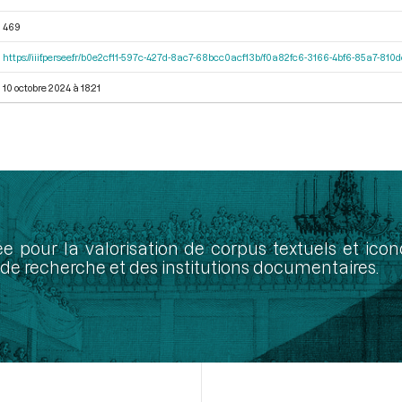
469
https://iiif.persee.fr/b0e2cf11-597c-427d-8ac7-68bcc0acf13b/f0a82fc6-3166-4bf6-85a7-81
10 octobre 2024 à 18:21
ée pour la valorisation de corpus textuels et ic
de recherche et des institutions documentaires.