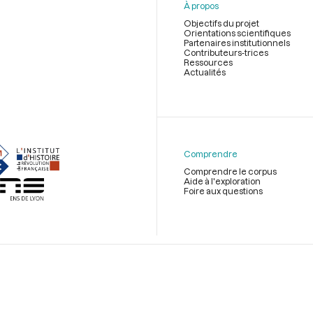
À propos
Objectifs du projet
Orientations scientifiques
Partenaires institutionnels
Contributeurs-trices
Ressources
Actualités
Menu
du
pied
de
Comprendre
page
Comprendre le corpus
Aide à l'exploration
Foire aux questions