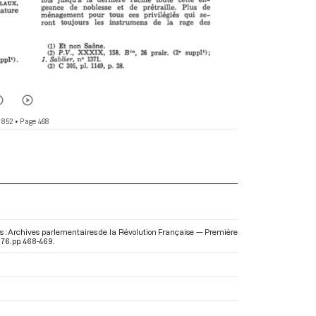
 852
• Page 468
ns : Archives parlementaires de la Révolution Française — Première
1976. pp. 468-469.