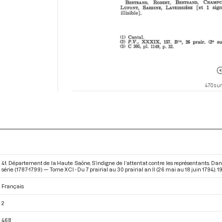
470 sur
41. Département de la Haute Saône. S’indigne de l’attentat contre les représentants. Da
série (1787-1799) — Tome XCI - Du 7 prairial au 30 prairial an II (26 mai au 18 juin 1794)
. 
Français
2
468