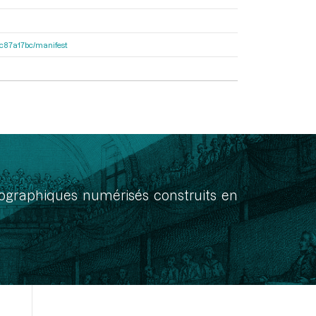
0dc87a17bc/manifest
onographiques numérisés construits en