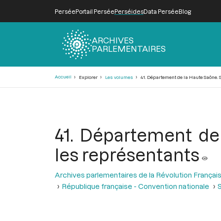
Persée
Portail Persée
Perséides
Data Persée
Blog
ARCHIVES
PARLEMENTAIRES
Fil
Accueil
Explorer
Les volumes
41. Département de la Haute Saône. S
d'Ariane
41. Département de 
les représentants
Archives parlementaires de la Révolution Françai
République française - Convention nationale
S