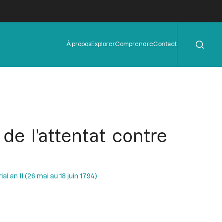
Rechercher
Menu
À propos
Explorer
Comprendre
Contact
de
l'en-
tête
de l’attentat contre
al an II (26 mai au 18 juin 1794)