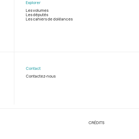
Explorer
Les volumes
Les députés
Les cahiers de doléances
Contact
Contactez-nous
CRÉDITS