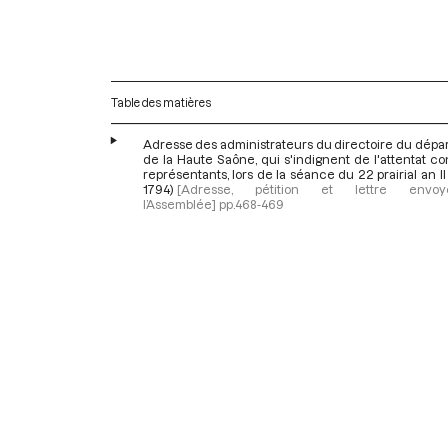
Table des matières
Adresse des administrateurs du directoire du dépa
de la Haute Saône, qui s'indignent de l'attentat co
représentants, lors de la séance du 22 prairial an II 
1794)
[Adresse, pétition et lettre env
l’Assemblée]
pp.468-469