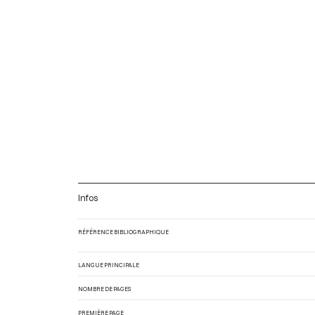
Infos
RÉFÉRENCE BIBLIOGRAPHIQUE
LANGUE PRINCIPALE
NOMBRE DE PAGES
PREMIÈRE PAGE