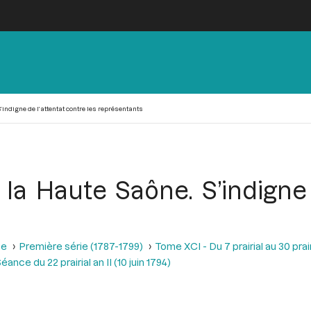
’indigne de l’attentat contre les représentants
la Haute Saône. S’indigne 
se
Première série (1787-1799)
Tome XCI - Du 7 prairial au 30 prairi
éance du 22 prairial an II (10 juin 1794)