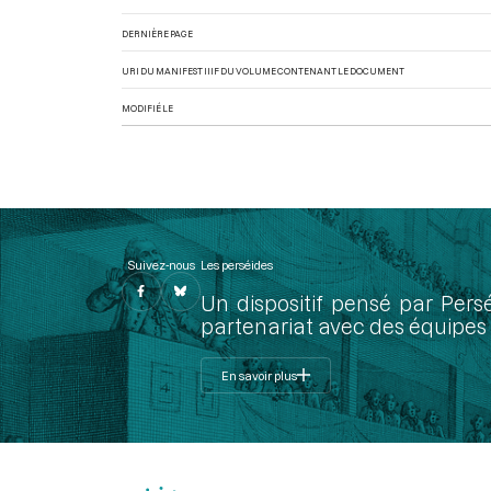
DERNIÈRE PAGE
URI DU MANIFEST IIIF DU VOLUME CONTENANT LE DOCUMENT
MODIFIÉ LE
Suivez-nous
Les perséides
Un dispositif pensé par Pers
partenariat avec des équipes 
En savoir plus