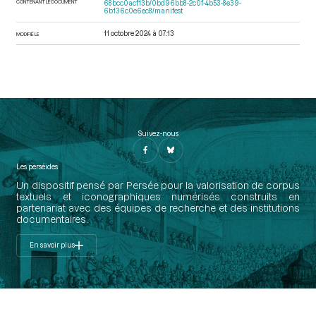
CONTENANT LE DOCUMENT
68bcc0acf13b/0bd96bb8-2c0f-4b53-8e39-
6b136c0e6ec8/manifest
11 octobre 2024 à 07:13
MODIFIÉ LE
Suivez-nous
Les perséides
Un dispositif pensé par Persée pour la valorisation de corpus
textuels et iconographiques numérisés construits en
partenariat avec des équipes de recherche et des institutions
documentaires.
En savoir plus