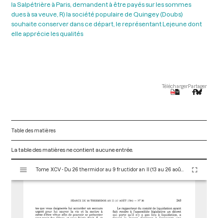
la Salpétrière à Paris, demandent à être payés sur les sommes
dues à sa veuve, R) la société populaire de Quingey (Doubs)
souhaite conserver dans ce départ, le représentant Lejeune dont
elle apprécie les qualités
Télécharger
Partager
Table des matières
La table des matières ne contient aucune entrée.
V
Tome XCV - Du 26 thermidor au 9 fructidor an II (13 au 26 août 1794)
i
s
u
a
l