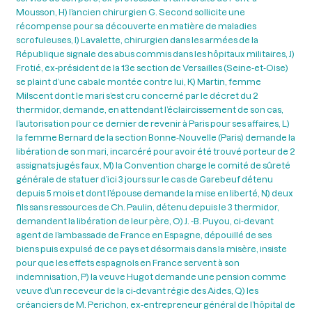
Mousson, H) l’ancien chirurgien G. Second sollicite une
récompense pour sa découverte en matière de maladies
scrofuleuses, I) Lavalette, chirurgien dans les armées de la
République signale des abus commis dans les hôpitaux militaires, J)
Frotié, ex-président de la 13e section de Versailles (Seine-et-Oise)
se plaint d’une cabale montée contre lui, K) Martin, femme
Milscent dont le mari s’est cru concerné par le décret du 2
thermidor, demande, en attendant l’éclaircissement de son cas,
l’autorisation pour ce dernier de revenir à Paris pour ses affaires, L)
la femme Bernard de la section Bonne-Nouvelle (Paris) demande la
libération de son mari, incarcéré pour avoir été trouvé porteur de 2
assignats jugés faux, M) la Convention charge le comité de sûreté
générale de statuer d’ici 3 jours sur le cas de Garebeuf détenu
depuis 5 mois et dont l’épouse demande la mise en liberté, N) deux
fils sans ressources de Ch. Paulin, détenu depuis le 3 thermidor,
demandent la libération de leur père, O) J. -B. Puyou, ci-devant
agent de l’ambassade de France en Espagne, dépouillé de ses
biens puis expulsé de ce pays et désormais dans la misère, insiste
pour que les effets espagnols en France servent à son
indemnisation, P) la veuve Hugot demande une pension comme
veuve d’un receveur de la ci-devant régie des Aides, Q) les
créanciers de M. Perichon, ex-entrepreneur général de l’hôpital de