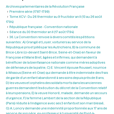
Archives parlementaires de la Révolution Française
Première série (1787-1799)
Tome XCV - Du 26 thermidor au 9 fructidor an II (13 au 26 août
1794)
République française - Convention nationale
Séance du 30 thermidor an II (17 août 1794)
36. La Convention renvoie à divers comités les pétitions
suivantes : A) Grangé et Loyer, voituriers au service de la
République pris et pillés par les Autrichiens, B) la commune de
Brice-Libre (ci-devant Saint-Brice, Seine-et-Oise) en faveur de
Françoise et Marie Bret, âgées et infirmes, qui demandent à
bénéficier de la bienfaisance nationale comme mères adoptives
de défenseurs de la patrie, C) E. Vincent épouse Rousset, nourrice
à Wissous (Seine-et-Oise) qui demande à être indemnisée des frais
de garde d’un enfant abandonné à ses soins depuis près de 8 ans,
D) les veuves et orphelins des soldats morts dans les anciennes
guerres demandent l’exécution du décret de la Convention relatif
à leurs pensions, E) la veuve Honoré, malade, demande un secours
d’urgence, F) la femme Lambert de la section de la République
(Paris) réduite à l’indigence avec ses 3 enfants et son mari blessé,
G) A. Loncry demande une indemnité proportionnée aux 17 ans de
service de son père, ex-professeur à l’université de Pont-à-