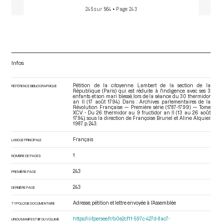
245 sur 564
• Page 243
Infos
Pétition de la citoyenne Lambert de la section de la
RÉFÉRENCE BIBLIOGRAPHIQUE
République (Paris) qui est réduite à l'indigence avec ses 3
enfants et son mari blessé, lors de la séance du 30 thermidor
an II (17 août 1794). Dans : Archives parlementaires de la
Révolution Française — Première série (1787-1799) — Tome
XCV - Du 26 thermidor au 9 fructidor an II (13 au 26 août
1794)
, sous la direction de Françoise Brunel et Aline Alquier.
1987. p. 243.
Français
LANGUE PRINCIPALE
1
NOMBRE DE PAGES
243
PREMIÈRE PAGE
243
DERNIÈRE PAGE
Adresse, pétition et lettre envoyée à l’Assemblée
TYPOLOGIE DOCUMENTAIRE
https://iiif.persee.fr/b0e2cf11-597c-427d-8ac7-
URI DU MANIFEST IIIF DU VOLUME