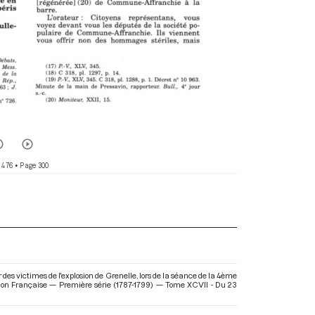
 476
• Page 300
es victimes de l'explosion de Grenelle, lors de la séance de la 4ème
ution Française — Première série (1787-1799) — Tome XCVII - Du 23