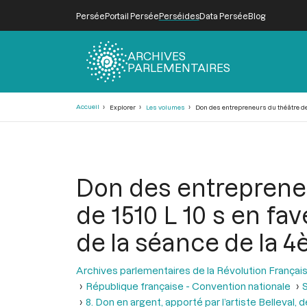
Persée
Portail Persée
Perséides
Data Persée
Blog
ARCHIVES
PARLEMENTAIRES
Fil
Accueil
Explorer
Les volumes
Don des entrepreneurs du théâtre de 
d'Ariane
Don des entreprene
de 1510 L 10 s en fav
de la séance de la 4
Archives parlementaires de la Révolution Françai
République française - Convention nationale
S
8. Don en argent, apporté par l’artiste Belleval