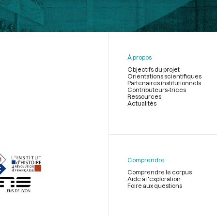
À propos
Objectifs du projet
Orientations scientifiques
Partenaires institutionnels
Contributeurs-trices
Ressources
Actualités
Menu
du
pied
de
Comprendre
page
Comprendre le corpus
Aide à l'exploration
Foire aux questions