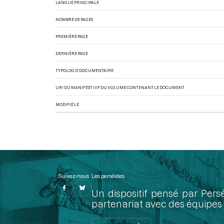
LANGUE PRINCIPALE
NOMBRE DE PAGES
PREMIÈRE PAGE
DERNIÈRE PAGE
TYPOLOGIE DOCUMENTAIRE
URI DU MANIFEST IIIF DU VOLUME CONTENANT LE DOCUMENT
MODIFIÉ LE
Suivez-nous
Les perséides
Un dispositif pensé par Pers
partenariat avec des équipes 