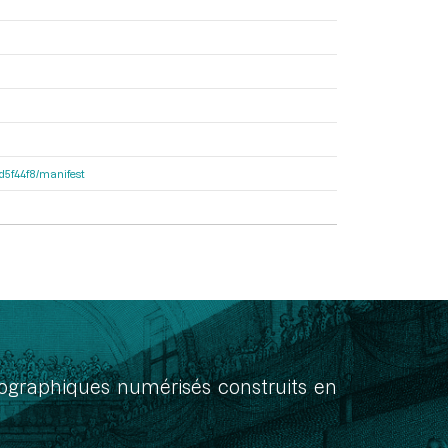
dd5f44f8/manifest
onographiques numérisés construits en