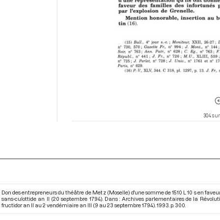
304 sur
Don des entrepreneurs du théâtre de Metz (Moselle) d'une somme de 1510 L 10 s en faveur d
sans-culottide an II (20 septembre 1794). Dans : Archives parlementaires de la Révol
fructidor an II au 2 vendémiaire an III (9 au 23 septembre 1794)
. 1993. p. 300.