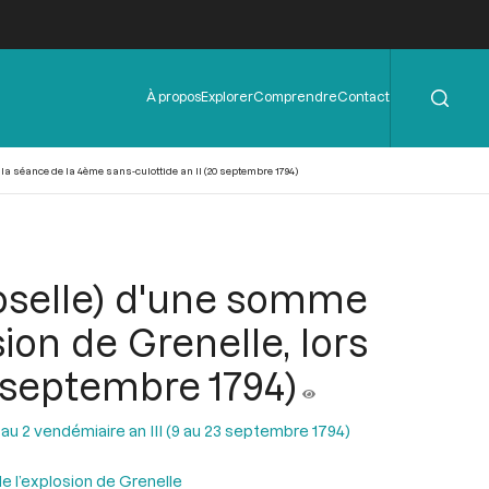
Rechercher
Menu
À propos
Explorer
Comprendre
Contact
de
l'en-
tête
la séance de la 4ème sans-culottide an II (20 septembre 1794)
oselle) d'une somme
sion de Grenelle, lors
0 septembre 1794)
 au 2 vendémiaire an III (9 au 23 septembre 1794)
de l’explosion de Grenelle