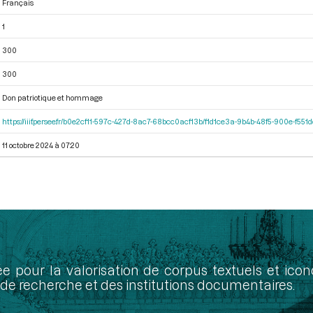
Français
1
300
300
Don patriotique et hommage
https://iiif.persee.fr/b0e2cf11-597c-427d-8ac7-68bcc0acf13b/f1d1ce3a-9b4b-48f5-900e-f551
11 octobre 2024 à 07:20
ée pour la valorisation de corpus textuels et ic
de recherche et des institutions documentaires.