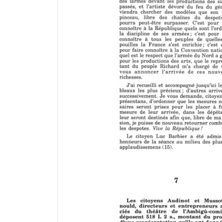
a
d
o
r