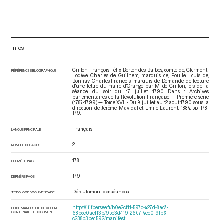
Infos
Crillon François Félix Berton des Balbes, comte de, Clermont-
RÉFÉRENCE BIBLIOGRAPHIQUE
Lodève Charles de Guilhem, marquis de, Poulle Louis de,
Bonnay Charles François, marquis de. Demande de lecture
d'une lettre du maire d'Orange par M. de Crillon, lors de la
séance du soir du 17 juillet 1790. Dans : Archives
parlementaires de la Révolution Française — Première série
(1787-1799) — Tome XVII - Du 9 juillet au 12 aout 1790
, sous la
direction de Jérôme Mavidal et Emile Laurent. 1884. pp. 178-
179.
Français
LANGUE PRINCIPALE
2
NOMBRE DE PAGES
178
PREMIÈRE PAGE
179
DERNIÈRE PAGE
Déroulement des séances
TYPOLOGIE DOCUMENTAIRE
https://iiif.persee.fr/b0e2cf11-597c-427d-8ac7-
URI DU MANIFEST IIIF DU VOLUME
CONTENANT LE DOCUMENT
68bcc0acf13b/9bc3d419-2607-4ec0-9fb6-
c238b3be1592/manifest