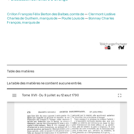
Crillon François Félix Berton des Balbes, comte de
Clermont-Lodève
Charles de Guilhem, marquis de
Poulle Louis de
Bonnay Charles
François, marquis de
Télécharger
Partager
Table des matières
La table des matières ne contient aucune entrée.
V
Tome XVII - Du 9 juillet au 12 aout 1790
i
s
u
a
l
i
s