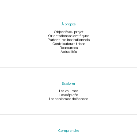
Menu
du
pied
À propos
de
page
Objectifs du projet
Orientations scientifiques
Partenaires institutionnels
Contributeurs-trices
Ressources
Actualités
Explorer
Les volumes
Les députés
Les cahiers de doléances
Comprendre