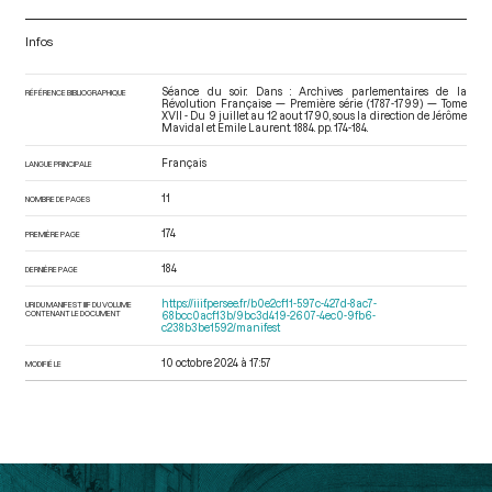
Infos
Séance du soir. Dans : Archives parlementaires de la
RÉFÉRENCE BIBLIOGRAPHIQUE
Révolution Française — Première série (1787-1799) — Tome
XVII - Du 9 juillet au 12 aout 1790
, sous la direction de Jérôme
Mavidal et Emile Laurent. 1884. pp. 174-184.
Français
LANGUE PRINCIPALE
11
NOMBRE DE PAGES
174
PREMIÈRE PAGE
184
DERNIÈRE PAGE
https://iiif.persee.fr/b0e2cf11-597c-427d-8ac7-
URI DU MANIFEST IIIF DU VOLUME
CONTENANT LE DOCUMENT
68bcc0acf13b/9bc3d419-2607-4ec0-9fb6-
c238b3be1592/manifest
10 octobre 2024 à 17:57
MODIFIÉ LE