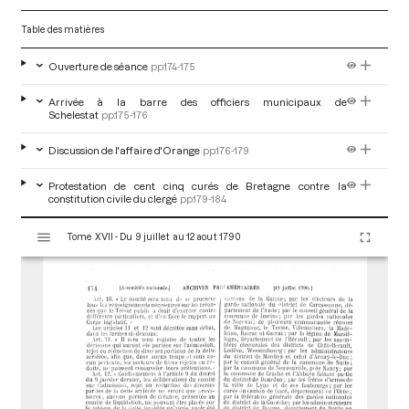
Table des matières
Ouverture de séance
pp.174-175
Arrivée à la barre des officiers municipaux de
Schelestat
pp.175-176
Discussion de l'affaire d'Orange
pp.176-179
Protestation de cent cinq curés de Bretagne contre la
constitution civile du clergé
pp.179-184
V
Tome XVII - Du 9 juillet au 12 aout 1790
i
s
u
a
l
i
s
e
u
r