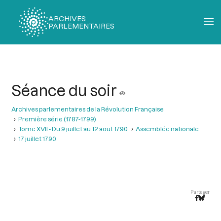
ARCHIVES
PARLEMENTAIRES
Fil
d'Ariane
Séance du soir
Archives parlementaires de la Révolution Française
Première série (1787-1799)
Tome XVII - Du 9 juillet au 12 aout 1790
Assemblée nationale
17 juillet 1790
Partager