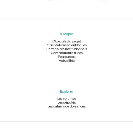
Menu
du
pied
À propos
de
page
Objectifs du projet
Orientations scientifiques
Partenaires institutionnels
Contributeurs-trices
Ressources
Actualités
Explorer
Les volumes
Les députés
Les cahiers de doléances