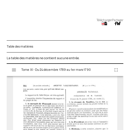
Télécharger
Partager
Table des matières
La table des matières ne contient aucune entrée.
V
Tome XI - Du 24 décembre 1789 au 1er mars 1790
i
s
u
a
l
i
s
e
u
r
M