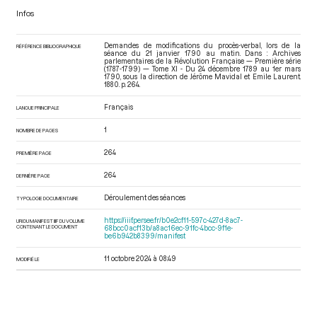
Infos
Demandes de modifications du procès-verbal, lors de la
RÉFÉRENCE BIBLIOGRAPHIQUE
séance du 21 janvier 1790 au matin. Dans : Archives
parlementaires de la Révolution Française — Première série
(1787-1799) — Tome XI - Du 24 décembre 1789 au 1er mars
1790
, sous la direction de Jérôme Mavidal et Emile Laurent.
1880. p. 264.
Français
LANGUE PRINCIPALE
1
NOMBRE DE PAGES
264
PREMIÈRE PAGE
264
DERNIÈRE PAGE
Déroulement des séances
TYPOLOGIE DOCUMENTAIRE
https://iiif.persee.fr/b0e2cf11-597c-427d-8ac7-
URI DU MANIFEST IIIF DU VOLUME
CONTENANT LE DOCUMENT
68bcc0acf13b/a8ac16ec-91fc-4bcc-9f1e-
be6b942b8399/manifest
11 octobre 2024 à 08:49
MODIFIÉ LE