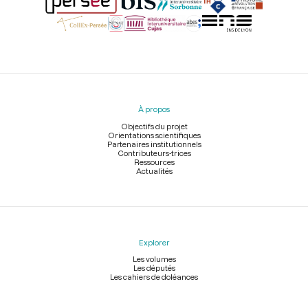
Menu
du
pied
À propos
de
page
Objectifs du projet
Orientations scientifiques
Partenaires institutionnels
Contributeurs-trices
Ressources
Actualités
Explorer
Les volumes
Les députés
Les cahiers de doléances