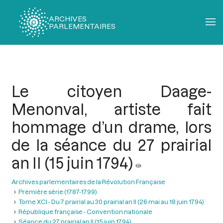
ARCHIVES
PARLEMENTAIRES
Fil
d'Ariane
Le citoyen Daage-
Menonval, artiste fait
hommage d’un drame, lors
de la séance du 27 prairial
an II (15 juin 1794)
Archives parlementaires de la Révolution Française
Première série (1787-1799)
Tome XCI - Du 7 prairial au 30 prairial an II (26 mai au 18 juin 1794)
République française - Convention nationale
Séance du 27 prairial an II (15 juin 1794)