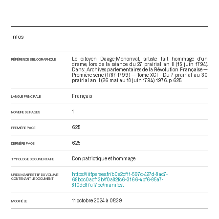
Infos
Le citoyen Daage-Menonval, artiste fait hommage d’un
RÉFÉRENCE BIBLIOGRAPHIQUE
drame, lors de la séance du 27 prairial an II (15 juin 1794).
Dans : Archives parlementaires de la Révolution Française —
Première série (1787-1799) — Tome XCI - Du 7 prairial au 30
prairial an II (26 mai au 18 juin 1794)
. 1976. p. 625.
Français
LANGUE PRINCIPALE
1
NOMBRE DE PAGES
625
PREMIÈRE PAGE
625
DERNIÈRE PAGE
Don patriotique et hommage
TYPOLOGIE DOCUMENTAIRE
https://iiif.persee.fr/b0e2cf11-597c-427d-8ac7-
URI DU MANIFEST IIIF DU VOLUME
CONTENANT LE DOCUMENT
68bcc0acf13b/f0a82fc6-3166-4bf6-85a7-
810dc87a17bc/manifest
11 octobre 2024 à 05:39
MODIFIÉ LE