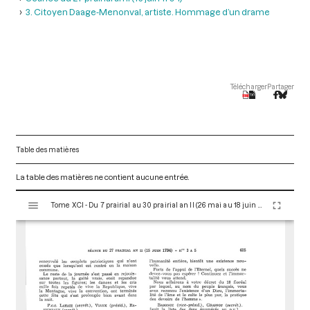
3. Citoyen Daage-Menonval, artiste. Hommage d’un drame
Télécharger
Partager
Table des matières
La table des matières ne contient aucune entrée.
V
Tome XCI - Du 7 prairial au 30 prairial an II (26 mai au 18 juin 1794)
i
s
u
a
l
i
s
e