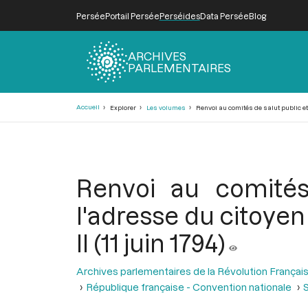
Persée
Portail Persée
Perséides
Data Persée
Blog
ARCHIVES
PARLEMENTAIRES
Fil
Accueil
Explorer
Les volumes
Renvoi au comités de salut public et 
d'Ariane
Renvoi au comités
l'adresse du citoyen
II (11 juin 1794)
Archives parlementaires de la Révolution Françai
République française - Convention nationale
S