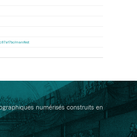
0dc87a17bc/manifest
onographiques numérisés construits en