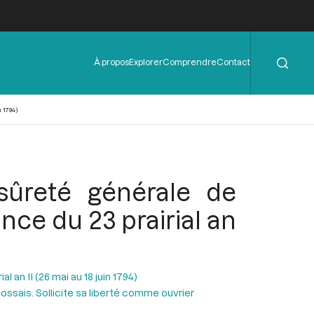
Rechercher
Menu
À propos
Explorer
Comprendre
Contact
de
l'en-
tête
 1794)
sûreté générale de
nce du 23 prairial an
al an II (26 mai au 18 juin 1794)
ssais. Sollicite sa liberté comme ouvrier