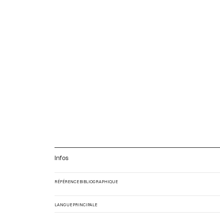
Infos
RÉFÉRENCE BIBLIOGRAPHIQUE
LANGUE PRINCIPALE