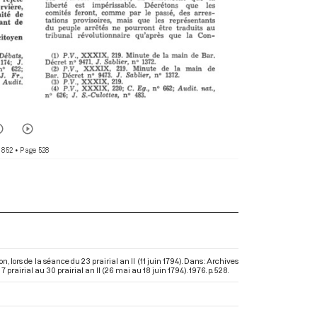
 852
• Page 528
lors de la séance du 23 prairial an II (11 juin 1794). Dans : Archives
prairial au 30 prairial an II (26 mai au 18 juin 1794)
. 1976. p. 528.