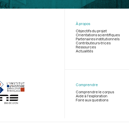
À propos
Objectifs du projet
Orientations scientifiques
Partenaires institutionnels
Contributeurs-trices
Ressources
Actualités
Menu
du
pied
de
Comprendre
page
Comprendre le corpus
Aide à l'exploration
Foire aux questions