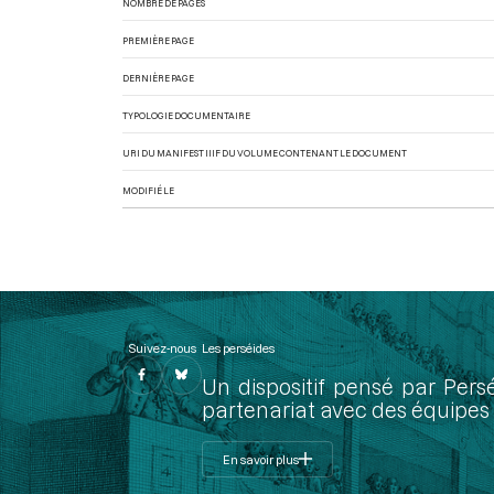
NOMBRE DE PAGES
PREMIÈRE PAGE
DERNIÈRE PAGE
TYPOLOGIE DOCUMENTAIRE
URI DU MANIFEST IIIF DU VOLUME CONTENANT LE DOCUMENT
MODIFIÉ LE
Suivez-nous
Les perséides
Un dispositif pensé par Pers
partenariat avec des équipes 
En savoir plus