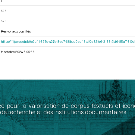
1
528
528
Renvoi aux comités
https://iiif.persee.fr/b0e2cf11-597c-427d-8ac7-68bcc0acf13b/f0a82fc6-3166-4bf6-85a7-81
11 octobre 2024 à 05:38
ée pour la valorisation de corpus textuels et ic
de recherche et des institutions documentaires.