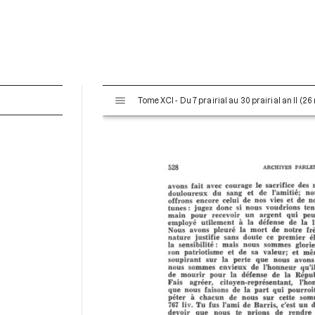
V
Tome XCI - Du 7 prairial au 30 prairial an II (26
i
s
u
a
l
i
s
e
u
r
M
i
r
a
d