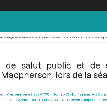
de sûreté générale de l'adresse du citoyen Macpherson, lors de la séance du 23 prairial an II (11 juin
 de salut public et de 
 Macpherson, lors de la séa
se
Première série (1787-1799)
Tome XCI - Du 7 prairial au 30 prairi
éance du 23 prairial an II (11 juin 1794)
63. Citoyen Macpherson, éco