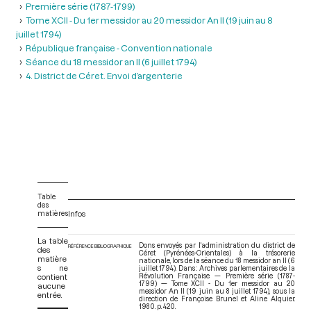
Première série (1787-1799)
Tome XCII - Du 1er messidor au 20 messidor An II (19 juin au 8
juillet 1794)
République française - Convention nationale
Séance du 18 messidor an II (6 juillet 1794)
4. District de Céret. Envoi d’argenterie
Table
des
matières
Infos
La table
Dons envoyés par l'administration du district de
RÉFÉRENCE BIBLIOGRAPHIQUE
des
Céret (Pyrénées-Orientales) à la trésorerie
matière
nationale, lors de la séance du 18 messidor an II (6
s ne
juillet 1794). Dans : Archives parlementaires de la
contient
Révolution Française — Première série (1787-
1799) — Tome XCII - Du 1er messidor au 20
aucune
messidor An II (19 juin au 8 juillet 1794)
, sous la
entrée.
direction de Françoise Brunel et Aline Alquier.
1980. p. 420.