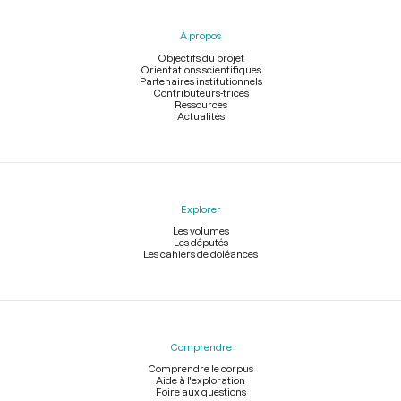
du
pied
À propos
de
page
Objectifs du projet
Orientations scientifiques
Partenaires institutionnels
Contributeurs-trices
Ressources
Actualités
Explorer
Les volumes
Les députés
Les cahiers de doléances
Comprendre
Comprendre le corpus
Aide à l'exploration
Foire aux questions