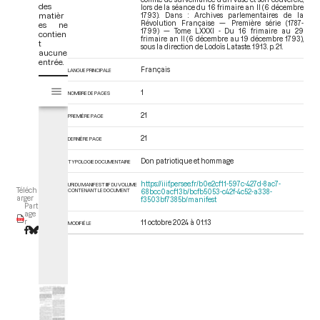
des
lors de la séance du 16 frimaire an II (6 décembre
matièr
1793). Dans : Archives parlementaires de la
Révolution Française — Première série (1787-
es ne
1799) — Tome LXXXI - Du 16 frimaire au 29
contien
frimaire an II (6 décembre au 19 décembre 1793)
,
t
sous la direction de Lodoïs Lataste. 1913. p. 21.
aucune
entrée.
Français
LANGUE PRINCIPALE
V
Tome LXXXI - Du 16 frimaire au 29 frimaire an II (6 décembre au 19 
1
i
NOMBRE DE PAGES
s
21
PREMIÈRE PAGE
u
a
21
DERNIÈRE PAGE
l
i
Don patriotique et hommage
TYPOLOGIE DOCUMENTAIRE
s
https://iiif.persee.fr/b0e2cf11-597c-427d-8ac7-
URI DU MANIFEST IIIF DU VOLUME
e
Téléch
CONTENANT LE DOCUMENT
68bcc0acf13b/bcfb5053-c42f-4c52-a338-
arger
f3503bf7385b/manifest
u
Part
age
r
r
11 octobre 2024 à 01:13
MODIFIÉ LE
M
i
r
a
d
o
r