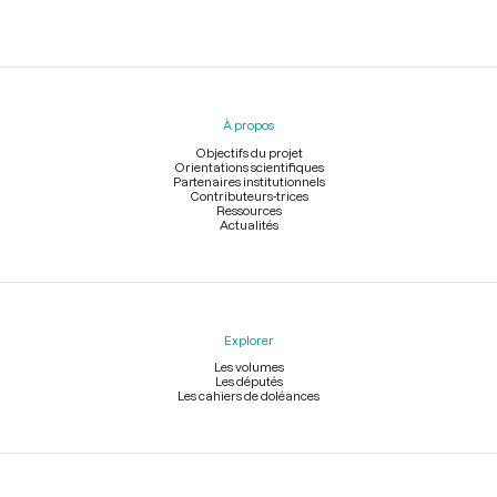
Menu
du
pied
À propos
de
page
Objectifs du projet
Orientations scientifiques
Partenaires institutionnels
Contributeurs-trices
Ressources
Actualités
Explorer
Les volumes
Les députés
Les cahiers de doléances