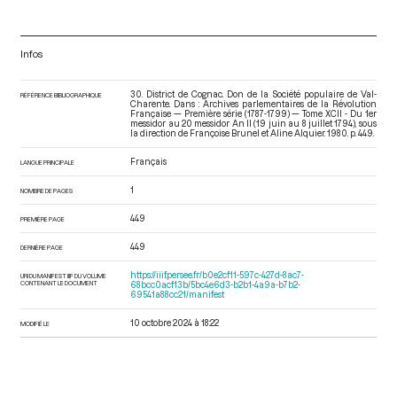
Infos
30. District de Cognac. Don de la Société populaire de Val-
RÉFÉRENCE BIBLIOGRAPHIQUE
Charente. Dans : Archives parlementaires de la Révolution
Française — Première série (1787-1799) — Tome XCII - Du 1er
messidor au 20 messidor An II (19 juin au 8 juillet 1794)
, sous
la direction de Françoise Brunel et Aline Alquier. 1980. p. 449.
Français
LANGUE PRINCIPALE
1
NOMBRE DE PAGES
449
PREMIÈRE PAGE
449
DERNIÈRE PAGE
https://iiif.persee.fr/b0e2cf11-597c-427d-8ac7-
URI DU MANIFEST IIIF DU VOLUME
CONTENANT LE DOCUMENT
68bcc0acf13b/5bc4e6d3-b2b1-4a9a-b7b2-
69541a88cc21/manifest
10 octobre 2024 à 18:22
MODIFIÉ LE