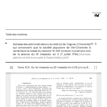
Partager
Table des matières
Adresse des administrateurs du district de Cognac (Charente)
qui annoncent que la société populaire de Val-Charente à
versé dans la caisse du recevoir 10 352 livres en numéraire, lors
de la séance du 19 messidor an II (7 juillet 1794)
[Adresse,
pétition et lettre envoyée à l’Assemblée]
p.449
V
Tome XCII - Du 1er messidor au 20 messidor An II (19 juin au 8 juillet 1794)
i
s
u
a
l
i
s
e
u