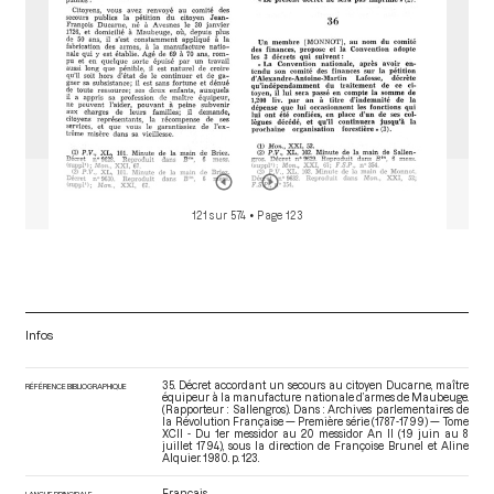
121 sur 574
• Page 123
Infos
35. Décret accordant un secours au citoyen Ducarne, maître
RÉFÉRENCE BIBLIOGRAPHIQUE
équipeur à la manufacture nationale d’armes de Maubeuge.
(Rapporteur : Sallengros). Dans : Archives parlementaires de
la Révolution Française — Première série (1787-1799) — Tome
XCII - Du 1er messidor au 20 messidor An II (19 juin au 8
juillet 1794)
, sous la direction de Françoise Brunel et Aline
Alquier. 1980. p. 123.
Français
LANGUE PRINCIPALE