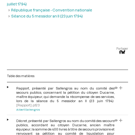
juillet 1794)
République française - Convention nationale
Séance du 5 messidor an II (23 juin 1794)
Partager
Table des matières
Rapport, présenté par Sallengros au nom du comité des
secours publics, concernant la pétition du citoyen Ducarne,
maître équipeur, qui demande la récompense de ses services,
lors de la séance du 5 messidor an II (23 juin 1794)
[Rapport]
p.123
Albert Sallengros
Décret, présenté par Sallengros au nom du comité des secours
publics, accordant au citoyen Ducarne, ancien maître
équipeur, la somme de 400 livres à titre de secours provisoire et
renvoyant sa pétition au comité de liquidation pour