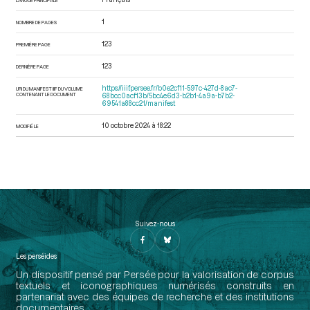
1
NOMBRE DE PAGES
123
PREMIÈRE PAGE
123
DERNIÈRE PAGE
https://iiif.persee.fr/b0e2cf11-597c-427d-8ac7-
URI DU MANIFEST IIIF DU VOLUME
CONTENANT LE DOCUMENT
68bcc0acf13b/5bc4e6d3-b2b1-4a9a-b7b2-
69541a88cc21/manifest
10 octobre 2024 à 18:22
MODIFIÉ LE
Suivez-nous
Les perséides
Un dispositif pensé par Persée pour la valorisation de corpus
textuels et iconographiques numérisés construits en
partenariat avec des équipes de recherche et des institutions
documentaires.