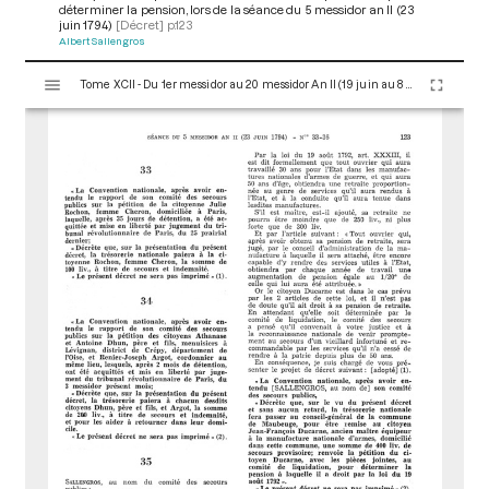
déterminer la pension, lors de la séance du 5 messidor an II (23
juin 1794)
[Décret]
p.123
Albert Sallengros
V
Tome XCII - Du 1er messidor au 20 messidor An II (19 juin au 8 juillet 1794)
i
s
u
a
l
i
s
e
u
r
M
i
r
a
d
o
r