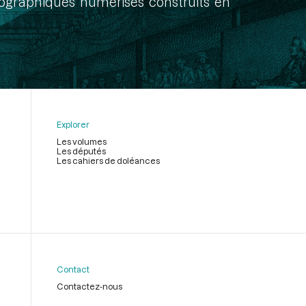
onographiques numérisés construits en
Explorer
Les volumes
Les députés
Les cahiers de doléances
Contact
Contactez-nous