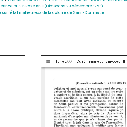
éance du 9 nivôse an II (Dimanche 29 décembre 1793)
e sur l’état malheureux de la colonie de Saint-Domingue
V
Tome LXXXII - Du 30 frimaire au 15 nivôse an II
i
s
u
a
l
i
s
e
u
r
M