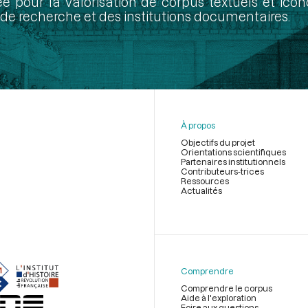
ée pour la valorisation de corpus textuels et ic
de recherche et des institutions documentaires.
À propos
Objectifs du projet
Orientations scientifiques
Partenaires institutionnels
Contributeurs-trices
Ressources
Actualités
Menu
du
pied
de
Comprendre
page
Comprendre le corpus
Aide à l'exploration
Foire aux questions