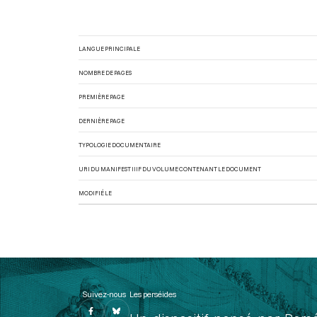
LANGUE PRINCIPALE
NOMBRE DE PAGES
PREMIÈRE PAGE
DERNIÈRE PAGE
TYPOLOGIE DOCUMENTAIRE
URI DU MANIFEST IIIF DU VOLUME CONTENANT LE DOCUMENT
MODIFIÉ LE
Suivez-nous
Les perséides