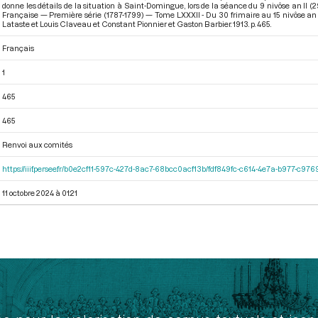
donne les détails de la situation à Saint-Domingue, lors de la séance du 9 nivôse an II 
Française — Première série (1787-1799) — Tome LXXXII - Du 30 frimaire au 15 nivôse an
Lataste et Louis Claveau et Constant Pionnier et Gaston Barbier. 1913. p. 465.
Français
1
465
465
Renvoi aux comités
https://iiif.persee.fr/b0e2cf11-597c-427d-8ac7-68bcc0acf13b/fdf849fc-c614-4e7a-b977-c97
11 octobre 2024 à 01:21