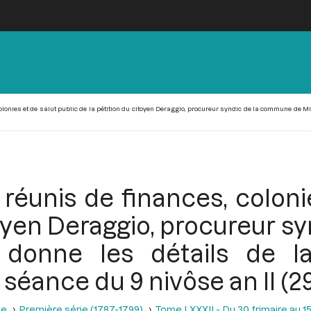
lonies et de salut public de la pétition du citoyen Deraggio, procureur syndic de la commune de Mir
réunis de finances, colonie
itoyen Deraggio, procureur 
 donne les détails de la
 séance du 9 nivôse an II (
se
Première série (1787-1799)
Tome LXXXII - Du 30 frimaire au 15