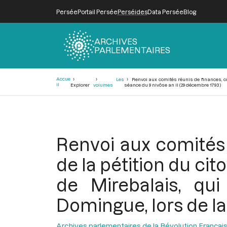
Persée
Portail Persée
Perséides
Data Persée
Blog
ARCHIVES
PARLEMENTAIRES
Fil
Accue
Les
Renvoi aux comités réunis de finances, co
d'Ariane
il
Explorer
volumes
séance du 9 nivôse an II (29 décembre 1793)
Renvoi aux comités 
de la pétition du c
de Mirebalais, qui
Domingue, lors de la
Archives parlementaires de la Révolution Françai