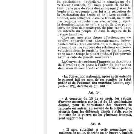
i
r
a
d
o
r