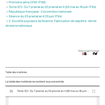
Première série (1787-1799)
Tome XCI - Du 7 prairial au 30 prairial an II (26 mai au 18 juin 1794)
République française - Convention nationale
Séance du 25 prairial an II (13 juin 1794)
2. Société populaire de Roanne. Fabrication de salpêtre. Vente
de biens nationaux
Télécharger
Partager
Table des matières
La table des matières ne contient aucune entrée.
V
Tome XCI - Du 7 prairial au 30 prairial an II (26 mai au 18 juin 1794)
i
s
u