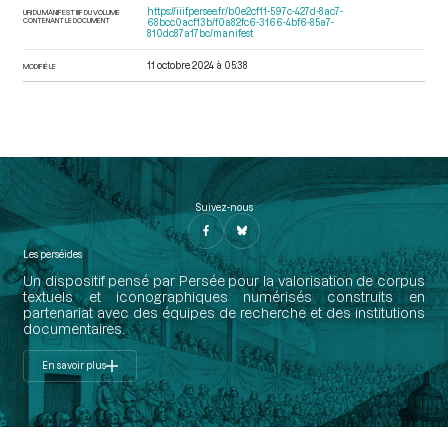
https://iiif.persee.fr/b0e2cf11-597c-427d-8ac7-
URI DU MANIFEST IIIF DU VOLUME
CONTENANT LE DOCUMENT
68bcc0acf13b/f0a82fc6-3166-4bf6-85a7-
810dc87a17bc/manifest
11 octobre 2024 à 05:38
MODIFIÉ LE
Suivez-nous
Les perséides
Un dispositif pensé par Persée pour la valorisation de corpus
textuels et iconographiques numérisés construits en
partenariat avec des équipes de recherche et des institutions
documentaires.
En savoir plus