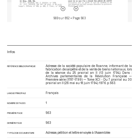
569 sur 852
• Page 563
Infos
Adresse de la société populaire de Roanne, informant de la
RÉFÉRENCE BIBLIOGRAPHIQUE
fabrication de salpêtre et de la vente de biens nationaux, lors
de la séance du 25 prairial an II (13 juin 1794). Dans :
Archives parlementaires de la Révolution Française —
Première série (1787-1799) — Tome XCI - Du 7 prairial au 30
prairial an II (26 mai au 18 juin 1794)
. 1976. p. 563.
Français
LANGUE PRINCIPALE
1
NOMBRE DE PAGES
563
PREMIÈRE PAGE
563
DERNIÈRE PAGE
Adresse, pétition et lettre envoyée à l’Assemblée
TYPOLOGIE DOCUMENTAIRE