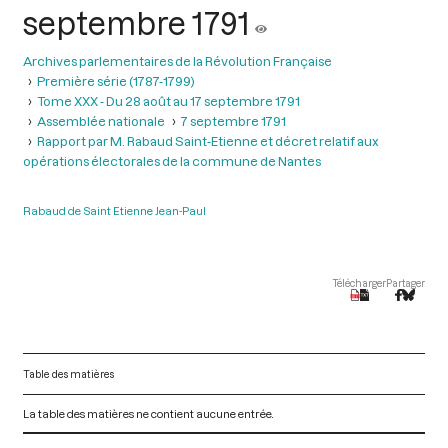
septembre 1791
Archives parlementaires de la Révolution Française
Première série (1787-1799)
Tome XXX - Du 28 août au 17 septembre 1791
Assemblée nationale
7 septembre 1791
Rapport par M. Rabaud Saint-Etienne et décret relatif aux
opérations électorales de la commune de Nantes
Rabaud de Saint Etienne Jean-Paul
Télécharger
Partager
Table des matières
La table des matières ne contient aucune entrée.
V