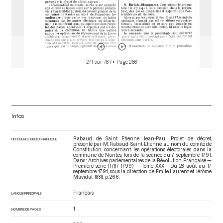
271 sur 787
• Page 266
Infos
Rabaud de Saint Etienne Jean-Paul. Projet de décret,
RÉFÉRENCE BIBLIOGRAPHIQUE
présenté par M. Rabaud-Saint-Etienne, au nom du comité de
Constitution, concernant les opérations électorales dans la
commune de Nantes, lors de la séance du 7 septembre 1791.
Dans : Archives parlementaires de la Révolution Française —
Première série (1787-1799) — Tome XXX - Du 28 août au 17
septembre 1791
, sous la direction de Emile Laurent et Jérôme
Mavidal. 1888. p. 266.
Français
LANGUE PRINCIPALE
1
NOMBRE DE PAGES