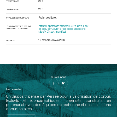
266
PREMIÈRE PAGE
266
DERNIÈRE PAGE
Projet de décret
TYPOLOGIE DOCUMENTAIRE
https://iiif.persee.fr/b0e2cf11-597c-427d-8ac7-
URI DU MANIFEST IIIF DU VOLUME
CONTENANT LE DOCUMENT
68bcc0acf13b/bf76fbe8-ebcd-4bae-8d18-
45de44074cc4/manifest
10 octobre 2024 à 23:37
MODIFIÉ LE
Suivez-nous
Les perséides
Un dispositif pensé par Persée pour la valorisation de corpus
textuels et iconographiques numérisés construits en
partenariat avec des équipes de recherche et des institutions
documentaires.