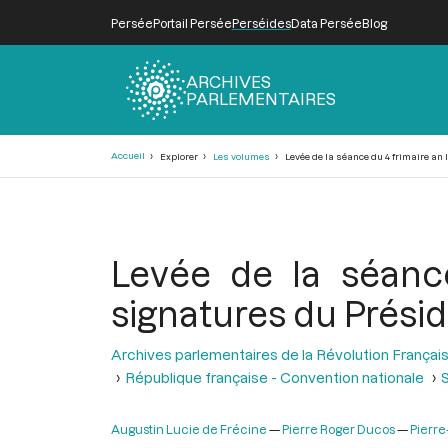
Persée
Portail Persée
Perséides
Data Persée
Blog
ARCHIVES
PARLEMENTAIRES
Fil
Accueil
Explorer
Les volumes
Levée de la séance du 4 frimaire an I
d'Ariane
Levée de la séance
signatures du Présid
Archives parlementaires de la Révolution Françai
République française - Convention nationale
S
Augustin Lucie de Frécine
Pierre Roger Ducos
Pierre