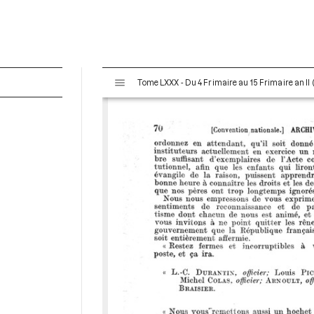
V
Tome LXXX - Du 4 Frimaire au 15 Frimaire an I
i
s
u
a
l
i
s
e
u
r
M
i
r
a
d
o