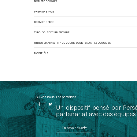
NOMBRE DE PAGES
PREMIÈRE PAGE
DERNIÈRE PAGE
TYPOLOGIE DOCUMENTAIRE
URI DU MANIFEST IIIF DU VOLUME CONTENANT LE DOCUMENT
MODIFIÉ LE
Suivez-nous
Les perséides
Un dispositif pensé par Pers
partenariat avec des équipes 
En savoir plus