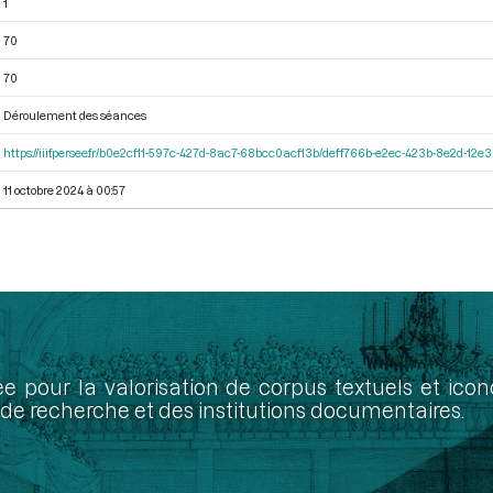
1
70
70
Déroulement des séances
https://iiif.persee.fr/b0e2cf11-597c-427d-8ac7-68bcc0acf13b/deff766b-e2ec-423b-8e2d-1
11 octobre 2024 à 00:57
ée pour la valorisation de corpus textuels et ic
de recherche et des institutions documentaires.