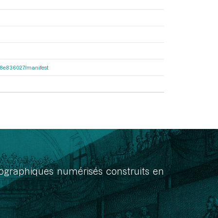
2e38e836027/manifest
onographiques numérisés construits en