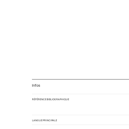
Infos
RÉFÉRENCE BIBLIOGRAPHIQUE
LANGUE PRINCIPALE