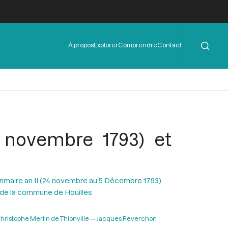
Rechercher
Menu
À propos
Explorer
Comprendre
Contact
de
l'en-
tête
4 novembre 1793) et
Frimaire an II (24 novembre au 5 Décembre 1793)
de la commune de Houilles
hristophe Merlin de Thionville
Jacques Reverchon