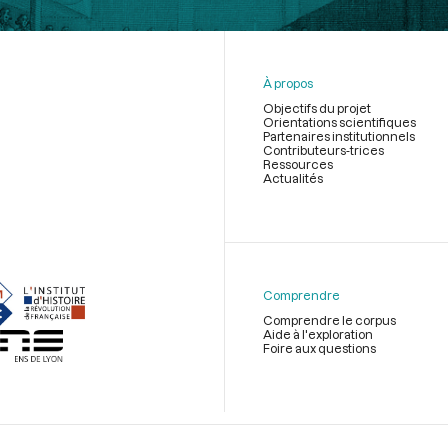
À propos
Objectifs du projet
Orientations scientifiques
Partenaires institutionnels
Contributeurs-trices
Ressources
Actualités
Menu
du
pied
de
Comprendre
page
Comprendre le corpus
Aide à l'exploration
Foire aux questions