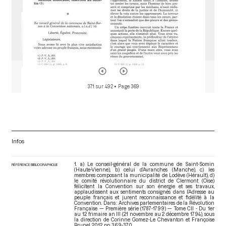
371 sur 492
• Page 369
Infos
1. a) Le conseil-général de la commune de Saint-Somin
RÉFÉRENCE BIBLIOGRAPHIQUE
(Haute-Vienne), b) celui d’Avranches (Manche), c) les
membres composant la municipalité de Lodève (Hérault), d)
le comité révolutionnaire du district de Clermont (Oise)
félicitent la Convention sur son énergie et ses travaux,
applaudissent aux sentiments consignés dans l’Adresse au
peuple français et jurent reconnaissance et fidélité à la
Convention. Dans : Archives parlementaires de la Révolution
Française — Première série (1787-1799) — Tome CII - Du 1er
au 12 frimaire an III (21 novembre au 2 décembre 1794)
, sous
la direction de Corinne Gomez-Le Chevanton et Françoise
Brunel. 2012. pp. 369-370.