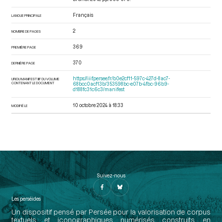
Français
LANGUE PRINCIPALE
2
NOMBRE DE PAGES
369
PREMIÈRE PAGE
370
DERNIÈRE PAGE
https://iiif.persee.fr/b0e2cf11-597c-427d-8ac7-
URI DU MANIFEST IIIF DU VOLUME
CONTENANT LE DOCUMENT
68bcc0acf13b/353598bc-e07b-4fbc-96b9-
d188fc31c6c3/manifest
10 octobre 2024 à 18:33
MODIFIÉ LE
Suivez-nous
Les perséides
Un dispositif pensé par Persée pour la valorisation de corpus
textuels et iconographiques numérisés construits en