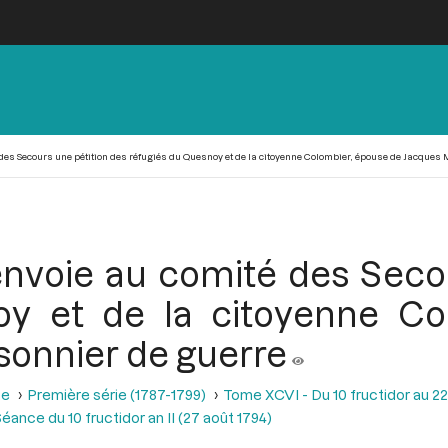
 des Secours une pétition des réfugiés du Quesnoy et de la citoyenne Colombier, épouse de Jacques 
envoie au comité des Seco
oy et de la citoyenne Co
sonnier de guerre
se
Première série (1787-1799)
Tome XCVI - Du 10 fructidor au 22
éance du 10 fructidor an II (27 août 1794)