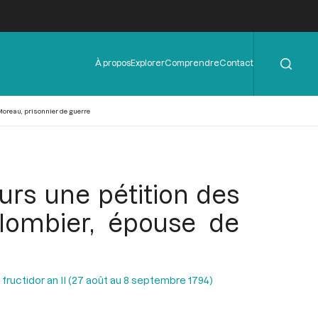
Rechercher
Menu
À propos
Explorer
Comprendre
Contact
de
l'en-
tête
Moreau, prisonnier de guerre
urs une pétition des
lombier, épouse de
 fructidor an II (27 août au 8 septembre 1794)