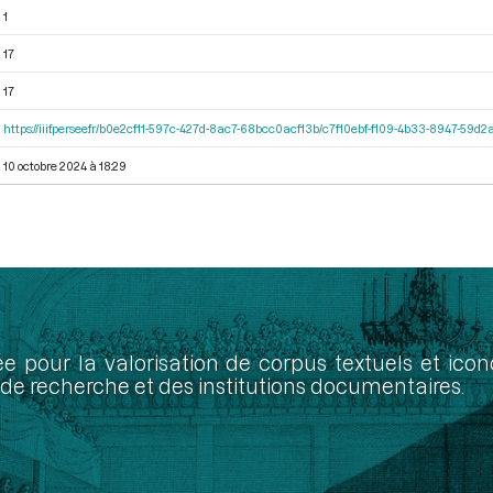
1
17
17
https://iiif.persee.fr/b0e2cf11-597c-427d-8ac7-68bcc0acf13b/c7f10ebf-f109-4b33-8947-59
10 octobre 2024 à 18:29
ée pour la valorisation de corpus textuels et ic
de recherche et des institutions documentaires.