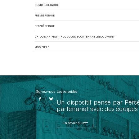
NOMBRE DE PAGES
PREMIÈRE PAGE
DERNIÈRE PAGE
URI DU MANIFEST IIIF DU VOLUME CONTENANT LE DOCUMENT
MODIFIÉ LE
Suivez-nous
Les perséides
Un dispositif pensé par Pers
partenariat avec des équipes 
En savoir plus