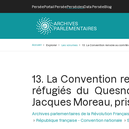
Persée
Portail Persée
Perséides
Data Persée
Blog
ARCHIVES
PARLEMENTAIRES
Fil
Accueil
Explorer
Les volumes
13. La Convention renvoie au comité
d'Ariane
13. La Convention r
réfugiés du Quesn
Jacques Moreau, pri
Archives parlementaires de la Révolution Françai
République française - Convention nationale
S