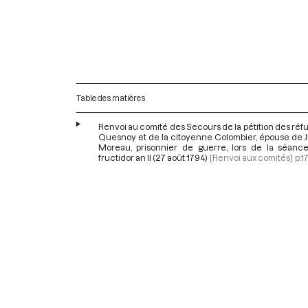
Table des matières
Renvoi au comité des Secours de la pétition des réf
Quesnoy et de la citoyenne Colombier, épouse de 
Moreau, prisonnier de guerre, lors de la séanc
fructidor an II (27 août 1794)
[Renvoi aux comités]
p.1