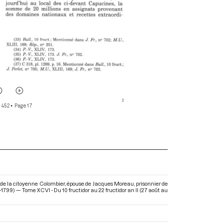
r 452
• Page 17
 de la citoyenne Colombier, épouse de Jacques Moreau, prisonnier de
1799) — Tome XCVI - Du 10 fructidor au 22 fructidor an II (27 août au