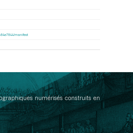
d2a84e7844/manifest
onographiques numérisés construits en