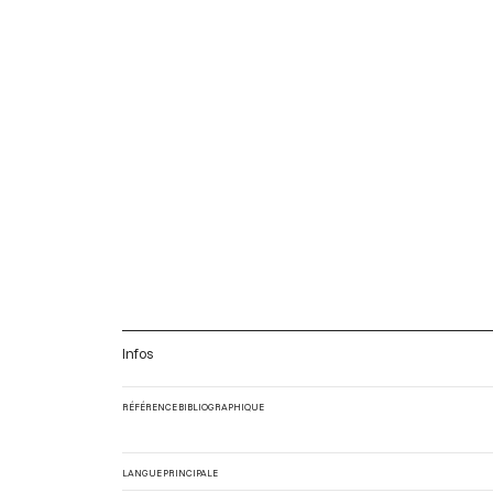
Infos
RÉFÉRENCE BIBLIOGRAPHIQUE
LANGUE PRINCIPALE