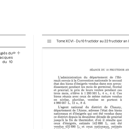
V
Tome XCVI - Du 10 fructidor au 22 fructidor an 
i
s
ugiés du
u
Jacques
a
e du 10
7
l
i
s
e
u
r
M
i
r
a
d