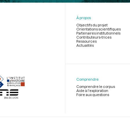
À propos
Objectifs du projet
Orientations scientifiques
Partenaires institutionnels
Contributeurs-trices
Ressources
Actualités
Menu
du
pied
de
Comprendre
page
Comprendre le corpus
Aide à l'exploration
Foire aux questions