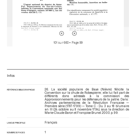
101 sur 660
• Page 99
Infos
26. La société populaire de Baye (Nièvre) félicite la
RÉFÉRENCE BIBLIOGRAPHIQUE
Convention sur la chute de Robespierre ; elle lui fait part de
différents dons adressés à la commission des
Approvisionnements pour les défenseurs de la patrie. Dans :
Archives parlementaires de la Révolution Française —
Première série (1787-1799) — Tome C - Du 3 au 18 brumaire
an III (24 octobre au 8 novembre 1794)
, sous la direction de
Marie-Claude Baron et Françoise Brunel. 2000. p. 99.
Français
LANGUE PRINCIPALE
1
NOMBRE DE PAGES