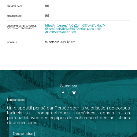
99
PREMIÈRE PAGE
99
DERNIÈRE PAGE
https://iiif.persee.fr/b0e2cf11-597c-427d-8ac7-
URI DU MANIFEST IIIF DU VOLUME
CONTENANT LE DOCUMENT
68bcc0acf13b/6c51b772-c6ec-4aee-bb9f-
288c31540ffa/manifest
10 octobre 2024 à 18:31
MODIFIÉ LE
Suivez-nous
Les perséides
Un dispositif pensé par Persée pour la valorisation de corpus
textuels et iconographiques numérisés construits en
partenariat avec des équipes de recherche et des institutions
documentaires.
En savoir plus