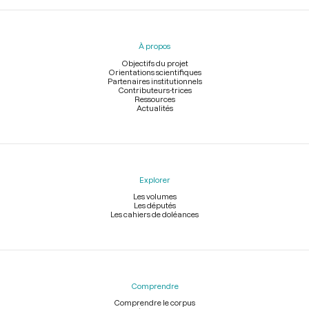
Menu
du
pied
À propos
de
page
Objectifs du projet
Orientations scientifiques
Partenaires institutionnels
Contributeurs-trices
Ressources
Actualités
Explorer
Les volumes
Les députés
Les cahiers de doléances
Comprendre
Comprendre le corpus