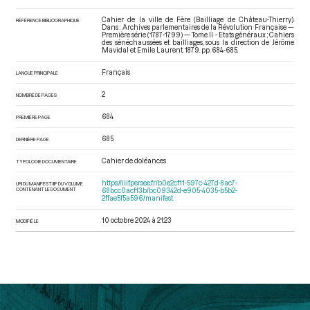
Cahier de la ville de Fère (Bailliage de Château-Thierry).
RÉFÉRENCE BIBLIOGRAPHIQUE
Dans : Archives parlementaires de la Révolution Française —
Première série (1787-1799) — Tome II - Etats généraux ; Cahiers
des sénéchaussées et bailliages
, sous la direction de Jérôme
Mavidal et Emile Laurent. 1879. pp. 684-685.
Français
LANGUE PRINCIPALE
2
NOMBRE DE PAGES
684
PREMIÈRE PAGE
685
DERNIÈRE PAGE
Cahier de doléances
TYPOLOGIE DOCUMENTAIRE
https://iiif.persee.fr/b0e2cf11-597c-427d-8ac7-
URI DU MANIFEST IIIF DU VOLUME
CONTENANT LE DOCUMENT
68bcc0acf13b/bc09342d-e905-4035-b5b2-
2ffae5f5a596/manifest
10 octobre 2024 à 21:23
MODIFIÉ LE