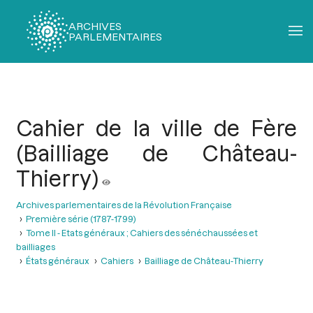
ARCHIVES
PARLEMENTAIRES
Fil
d'Ariane
Cahier de la ville de Fère
(Bailliage de Château-
Thierry)
Archives parlementaires de la Révolution Française
Première série (1787-1799)
Tome II - Etats généraux ; Cahiers des sénéchaussées et
bailliages
États généraux
Cahiers
Bailliage de Château-Thierry