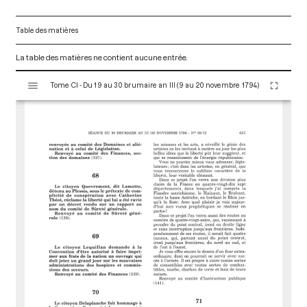
Table des matières
La table des matières ne contient aucune entrée.
V
Tome CI - Du 19 au 30 brumaire an III (9 au 20 novembre 1794)
i
s
u
a
l
i
s
e
u
r
M
i
r
a
d
o
r