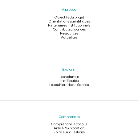
pied
À propos
de
page
Objectifs du projet
Orientations scientifiques
Partenaires institutionnels
Contributeurs-trices
Ressources
Actualités
Explorer
Les volumes
Les députés
Les cahiers de doléances
Comprendre
Comprendre le corpus
Aide à l'exploration
Foire aux questions