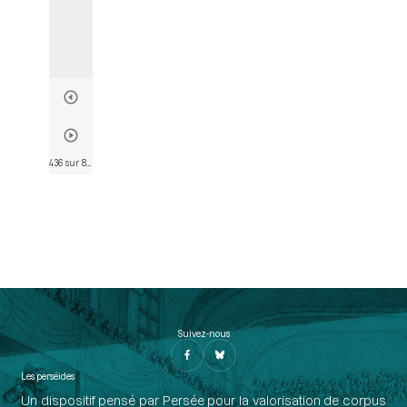
436 sur 802
• Page 424
Suivez-nous
Les perséides
Un dispositif pensé par Persée pour la valorisation de corpus