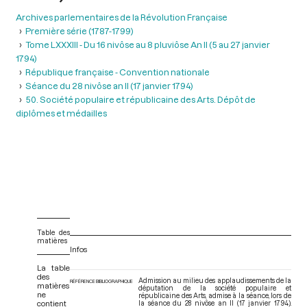
Archives parlementaires de la Révolution Française
Première série (1787-1799)
Tome LXXXIII - Du 16 nivôse au 8 pluviôse An II (5 au 27 janvier
1794)
République française - Convention nationale
Séance du 28 nivôse an II (17 janvier 1794)
50. Société populaire et républicaine des Arts. Dépôt de
diplômes et médailles
Table des
matières
Infos
La table
des
Admission au milieu des applaudissements de la
RÉFÉRENCE BIBLIOGRAPHIQUE
matières
députation de la société populaire et
ne
républicaine des Arts, admise à la séance, lors de
contient
la séance du 28 nivôse an II (17 janvier 1794).