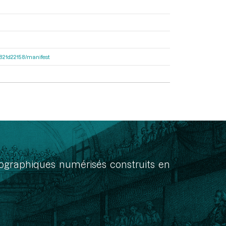
8f821d22158/manifest
onographiques numérisés construits en