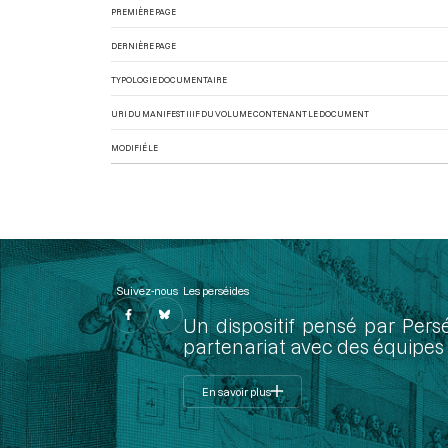
PREMIÈRE PAGE
DERNIÈRE PAGE
TYPOLOGIE DOCUMENTAIRE
URI DU MANIFEST IIIF DU VOLUME CONTENANT LE DOCUMENT
MODIFIÉ LE
Suivez-nous
Les perséides
Un dispositif pensé par Pers
partenariat avec des équipes 
En savoir plus