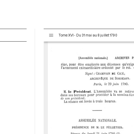
V
Tome XVI - Du 31 mai au 8 juillet 1790
i
s
u
a
l
i
s
e
u
r
M
i
r
a
d
o