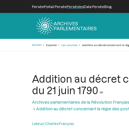
Persée
Portail Persée
Perséides
Data Persée
Blog
ARCHIVES
PARLEMENTAIRES
Fil
Accueil
Explorer
Les volumes
Addition au décret concernant la régi
d'Ariane
Addition au décret c
du 21 juin 1790
Archives parlementaires de la Révolution Françai
Addition au décret concernant la régie des pos
Lebrun Charles François