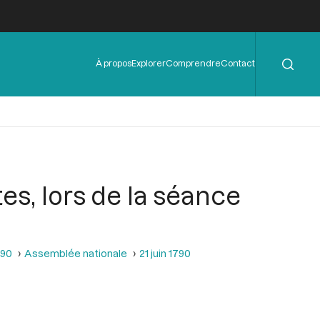
Rechercher
Menu
À propos
Explorer
Comprendre
Contact
de
l'en-
tête
es, lors de la séance
790
Assemblée nationale
21 juin 1790