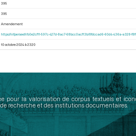
395
395
Amendement
https://iiif.persee.fr/b0e2cf11-597c-427d-8ac7-68bcc0acf13b/8fdccad6-60d4-436a-a328-f
10 octobre 2024 à 23:20
ée pour la valorisation de corpus textuels et ic
de recherche et des institutions documentaires.