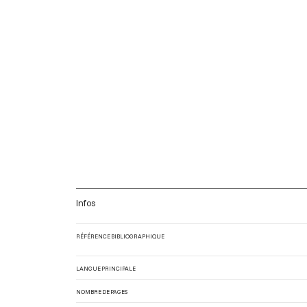
Infos
RÉFÉRENCE BIBLIOGRAPHIQUE
LANGUE PRINCIPALE
NOMBRE DE PAGES