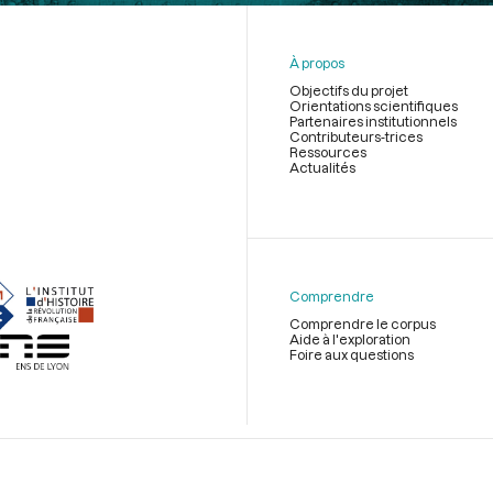
À propos
Objectifs du projet
Orientations scientifiques
Partenaires institutionnels
Contributeurs-trices
Ressources
Actualités
Menu
du
pied
de
Comprendre
page
Comprendre le corpus
Aide à l'exploration
Foire aux questions