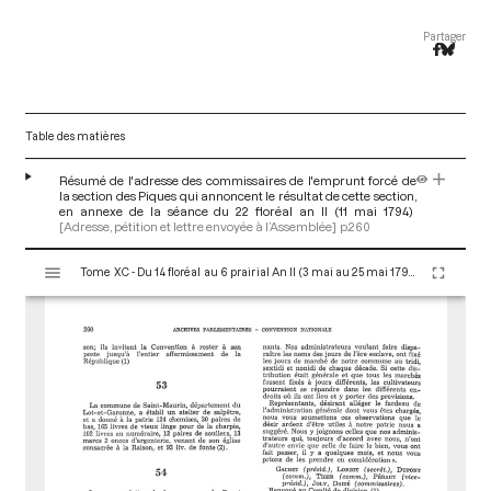
Partager
Table des matières
Résumé de l'adresse des commissaires de l'emprunt forcé de
la section des Piques qui annoncent le résultat de cette section,
en annexe de la séance du 22 floréal an II (11 mai 1794)
[Adresse, pétition et lettre envoyée à l’Assemblée]
p.260
V
Tome XC - Du 14 floréal au 6 prairial An II (3 mai au 25 mai 1794)
i
s
u
a
l
i
s
e
u
r
M