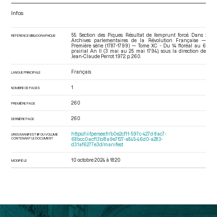
Infos
55. Section des Piques. Résultat de l’emprunt forcé. Dans :
RÉFÉRENCE BIBLIOGRAPHIQUE
Archives parlementaires de la Révolution Française —
Première série (1787-1799) — Tome XC - Du 14 floréal au 6
prairial An II (3 mai au 25 mai 1794)
, sous la direction de
Jean-Claude Perrot. 1972. p. 260.
Français
LANGUE PRINCIPALE
1
NOMBRE DE PAGES
260
PREMIÈRE PAGE
260
DERNIÈRE PAGE
https://iiif.persee.fr/b0e2cf11-597c-427d-8ac7-
URI DU MANIFEST IIIF DU VOLUME
CONTENANT LE DOCUMENT
68bcc0acf13b/8a9e7f27-a845-46d0-a283-
d31af6277e3d/manifest
10 octobre 2024 à 18:20
MODIFIÉ LE