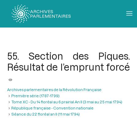
ARCHIVES
PARLEMENTAIRES
Fil
d'Ariane
55. Section des Piques.
Résultat de l’emprunt forcé
Archives parlementaires de la Révolution Française
Première série (1787-1799)
Tome XC - Du 14 floréal au 6 prairial An II (3 mai au 25 mai 1794)
République française - Convention nationale
Séance du 22 floréal an II (11 mai 1794)