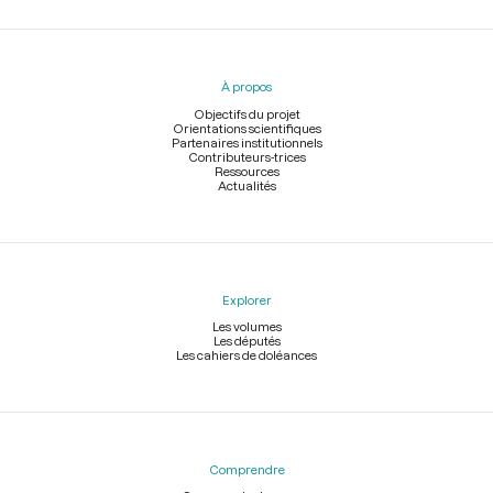
Menu
du
pied
À propos
de
page
Objectifs du projet
Orientations scientifiques
Partenaires institutionnels
Contributeurs-trices
Ressources
Actualités
Explorer
Les volumes
Les députés
Les cahiers de doléances
Comprendre