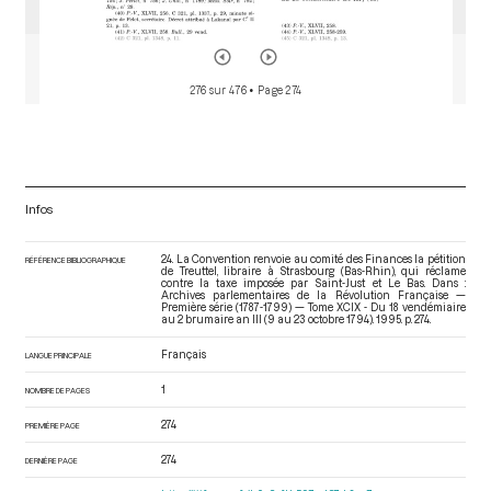
276 sur 476
• Page 274
Infos
24. La Convention renvoie au comité des Finances la pétition
RÉFÉRENCE BIBLIOGRAPHIQUE
de Treuttel, libraire à Strasbourg (Bas-Rhin), qui réclame
contre la taxe imposée par Saint-Just et Le Bas. Dans :
Archives parlementaires de la Révolution Française —
Première série (1787-1799) — Tome XCIX - Du 18 vendémiaire
au 2 brumaire an III (9 au 23 octobre 1794)
. 1995. p. 274.
Français
LANGUE PRINCIPALE
1
NOMBRE DE PAGES
274
PREMIÈRE PAGE
274
DERNIÈRE PAGE