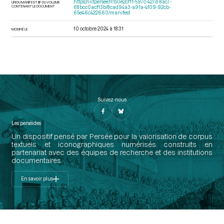
https://iiif.persee.fr/b0e2cf11-597c-427d-8ac7-
URI DU MANIFEST IIIF DU VOLUME
CONTENANT LE DOCUMENT
68bcc0acf13b/8cad94a3-a91a-4f09-92cb-
65e46c422660/manifest
10 octobre 2024 à 18:31
MODIFIÉ LE
Suivez-nous
Les perséides
Un dispositif pensé par Persée pour la valorisation de corpus
textuels et iconographiques numérisés construits en
partenariat avec des équipes de recherche et des institutions
documentaires.
En savoir plus