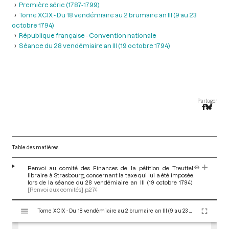
Première série (1787-1799)
Tome XCIX - Du 18 vendémiaire au 2 brumaire an III (9 au 23
octobre 1794)
République française - Convention nationale
Séance du 28 vendémiaire an III (19 octobre 1794)
Partager
Table des matières
Renvoi au comité des Finances de la pétition de Treuttel,
libraire à Strasbourg, concernant la taxe qui lui a été imposée,
lors de la séance du 28 vendémiaire an III (19 octobre 1794)
[Renvoi aux comités]
p.274
V
Tome XCIX - Du 18 vendémiaire au 2 brumaire an III (9 au 23 octobre 1794)
i
s