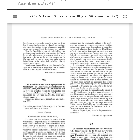
l’Assemblée]
pp.423-424
V
Tome CI - Du 19 au 30 brumaire an III (9 au 20 novembre 1794)
i
s
u
a
l
i
s
e
u
r
M
i
r
a
d
o
r