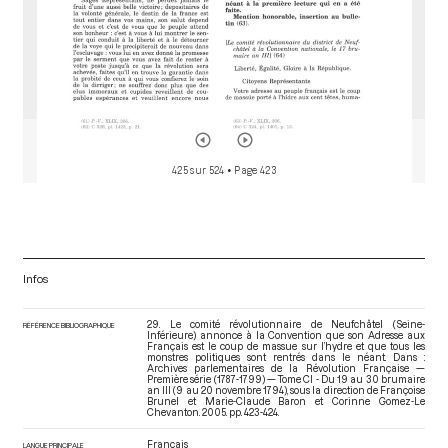
425 sur 524
• Page 423
Infos
29. Le comité révolutionnaire de Neufchâtel (Seine-
RÉFÉRENCE BIBLIOGRAPHIQUE
Inférieure) annonce à la Convention que son Adresse aux
Français est le coup de massue sur l’hydre et que tous les
monstres politiques sont rentrés dans le néant. Dans :
Archives parlementaires de la Révolution Française —
Première série (1787-1799) — Tome CI - Du 19 au 30 brumaire
an III (9 au 20 novembre 1794)
, sous la direction de Françoise
Brunel et Marie-Claude Baron et Corinne Gomez-Le
Chevanton. 2005. pp. 423-424.
Français
LANGUE PRINCIPALE