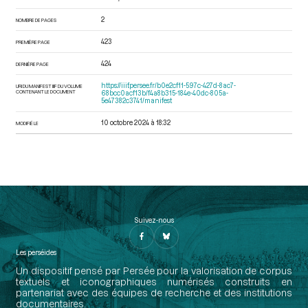
2
NOMBRE DE PAGES
423
PREMIÈRE PAGE
424
DERNIÈRE PAGE
https://iiif.persee.fr/b0e2cf11-597c-427d-8ac7-
URI DU MANIFEST IIIF DU VOLUME
CONTENANT LE DOCUMENT
68bcc0acf13b/f4a8b315-184e-40dc-805a-
5e47382c3741/manifest
10 octobre 2024 à 18:32
MODIFIÉ LE
Suivez-nous
Les perséides
Un dispositif pensé par Persée pour la valorisation de corpus
textuels et iconographiques numérisés construits en
partenariat avec des équipes de recherche et des institutions
documentaires.