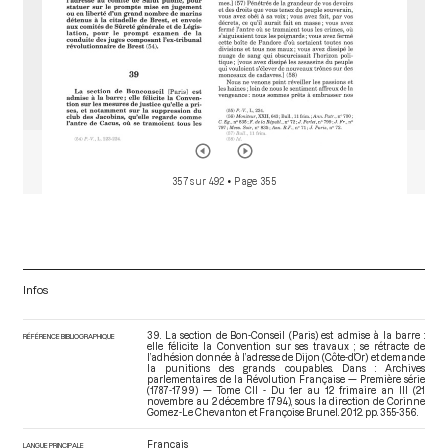
357 sur 492
• Page 355
Infos
39. La section de Bon-Conseil (Paris) est admise à la barre :
RÉFÉRENCE BIBLIOGRAPHIQUE
elle félicite la Convention sur ses travaux ; se rétracte de
l’adhésion donnée à l’adresse de Dijon (Côte-d’Or) et demande
la punitions des grands coupables. Dans : Archives
parlementaires de la Révolution Française — Première série
(1787-1799) — Tome CII - Du 1er au 12 frimaire an III (21
novembre au 2 décembre 1794)
, sous la direction de Corinne
Gomez-Le Chevanton et Françoise Brunel. 2012. pp. 355-356.
Français
LANGUE PRINCIPALE