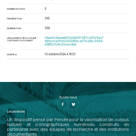
2
NOMBRE DE PAGES
355
PREMIÈRE PAGE
356
DERNIÈRE PAGE
https://iiif.persee.fr/b0e2cf11-597c-427d-8ac7-
URI DU MANIFEST IIIF DU VOLUME
CONTENANT LE DOCUMENT
68bcc0acf13b/353598bc-e07b-4fbc-96b9-
d188fc31c6c3/manifest
10 octobre 2024 à 18:33
MODIFIÉ LE
Suivez-nous
Les perséides
Un dispositif pensé par Persée pour la valorisation de corpus
textuels et iconographiques numérisés construits en
partenariat avec des équipes de recherche et des institutions
documentaires.