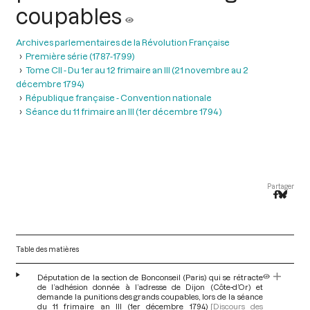
coupables
Archives parlementaires de la Révolution Française
Première série (1787-1799)
Tome CII - Du 1er au 12 frimaire an III (21 novembre au 2
décembre 1794)
République française - Convention nationale
Séance du 11 frimaire an III (1er décembre 1794 )
Partager
Table des matières
Députation de la section de Bonconseil (Paris) qui se rétracte
de l’adhésion donnée à l’adresse de Dijon (Côte-d’Or) et
demande la punitions des grands coupables, lors de la séance
du 11 frimaire an III (1er décembre 1794)
[Discours des