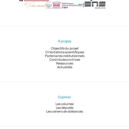
Menu
du
pied
À propos
de
page
Objectifs du projet
Orientations scientifiques
Partenaires institutionnels
Contributeurs-trices
Ressources
Actualités
Explorer
Les volumes
Les députés
Les cahiers de doléances