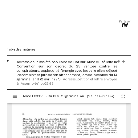
Partager
Table des matières
Adresse de la société populaire de Bar-sur-Aube qui félicite la
Convention sur son décret du 23 ventôse contre les
conspirateurs, applaudit à l'énergie avec laquelle elle a déjoué
les complots et jure de son attachement, lors de la séance du 13
germinal an II (2 avril 1794)
[Adresse, pétition et lettre envoyée
à l’Assemblée]
pp.22-23
V
Tome LXXXVIII - Du 13 au 28 germinal an II (2 au 17 avril 1794)
i
s
u
a
l
i
s