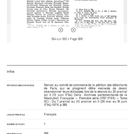
594 sur 852
• Page 588
Infos
Renvoi au comité de commerce de la pétition des détaillants
RÉFÉRENCE BIBLIOGRAPHIQUE
de Paris, qui se plaignent d’être menacés de devoir
abandonner leurs échoppes, lors de la séance du 25 prairial
an II (13 juin 1794). Dans : Archives parlementaires de la
Révolution Française — Première série (1787-1799) — Tome
XCI - Du 7 prairial au 30 prairial an II (26 mai au 18 juin
1794)
. 1976. p. 588.
Français
LANGUE PRINCIPALE
1
NOMBRE DE PAGES
588
PREMIÈRE PAGE