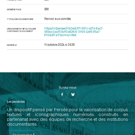
588
DERNIÈRE PAGE
Renvoi aux comités
TYPOLOGIE DOCUMENTAIRE
https://iiif.persee.fr/b0e2cf11-597c-427d-8ac7-
URI DU MANIFEST IIIF DU VOLUME
CONTENANT LE DOCUMENT
68bcc0acf13b/f0a82fc6-3166-4bf6-85a7-
810dc87a17bc/manifest
11 octobre 2024 à 05:38
MODIFIÉ LE
Suivez-nous
Les perséides
Un dispositif pensé par Persée pour la valorisation de corpus
textuels et iconographiques numérisés construits en
partenariat avec des équipes de recherche et des institutions
documentaires.