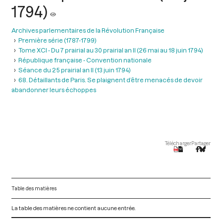
1794)
Archives parlementaires de la Révolution Française
Première série (1787-1799)
Tome XCI - Du 7 prairial au 30 prairial an II (26 mai au 18 juin 1794)
République française - Convention nationale
Séance du 25 prairial an II (13 juin 1794)
68. Détaillants de Paris. Se plaignent d’être menacés de devoir
abandonner leurs échoppes
Télécharger
Partager
Table des matières
La table des matières ne contient aucune entrée.