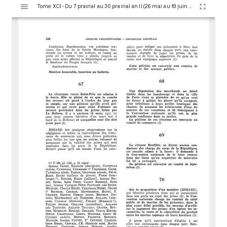
V
Tome XCI - Du 7 prairial au 30 prairial an II (26 mai au 18 juin 1794)
i
s
u
a
l
i
s
e
u
r
M
i
r
a
d
o
r