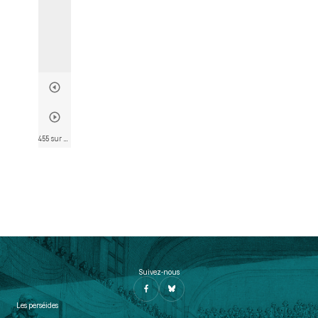
455 sur 802
• Page 443
Suivez-nous
Les perséides