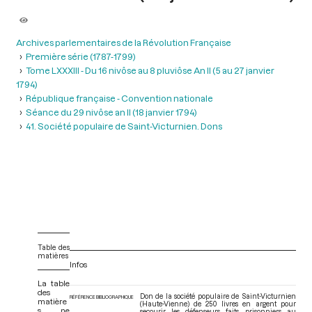
Archives parlementaires de la Révolution Française
Première série (1787-1799)
Tome LXXXIII - Du 16 nivôse au 8 pluviôse An II (5 au 27 janvier
1794)
République française - Convention nationale
Séance du 29 nivôse an II (18 janvier 1794)
41. Société populaire de Saint-Victurnien. Dons
Table des
matières
Infos
La table
des
Don de la société populaire de Saint-Victurnien
RÉFÉRENCE BIBLIOGRAPHIQUE
matière
(Haute-Vienne) de 250 livres en argent pour
s ne
secourir les défenseurs faits prisonniers au