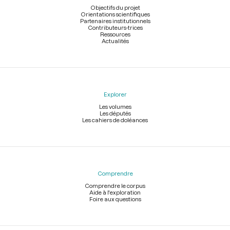
page
Objectifs du projet
Orientations scientifiques
Partenaires institutionnels
Contributeurs-trices
Ressources
Actualités
Explorer
Les volumes
Les députés
Les cahiers de doléances
Comprendre
Comprendre le corpus
Aide à l'exploration
Foire aux questions