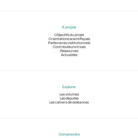
Menu
du
pied
À propos
de
page
Objectifs du projet
Orientations scientifiques
Partenaires institutionnels
Contributeurs-trices
Ressources
Actualités
Explorer
Les volumes
Les députés
Les cahiers de doléances
Comprendre