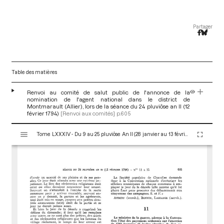
Partager
Table des matières
Renvoi au comité de salut public de l'annonce de la
nomination de l'agent national dans le district de
Montmarault (Allier), lors de la séance du 24 pluviôse an II (12
février 1794)
[Renvoi aux comités]
p.605
V
Tome LXXXIV - Du 9 au 25 pluviôse An II (28 janvier au 13 février 1794)
i
s
u
a
l
i
s
e
u
r