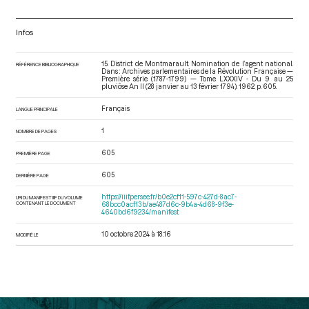
Infos
15. District de Montmarault. Nomination de l’agent national.
RÉFÉRENCE BIBLIOGRAPHIQUE
Dans : Archives parlementaires de la Révolution Française —
Première série (1787-1799) — Tome LXXXIV - Du 9 au 25
pluviôse An II (28 janvier au 13 février 1794)
. 1962. p. 605.
Français
LANGUE PRINCIPALE
1
NOMBRE DE PAGES
605
PREMIÈRE PAGE
605
DERNIÈRE PAGE
https://iiif.persee.fr/b0e2cf11-597c-427d-8ac7-
URI DU MANIFEST IIIF DU VOLUME
CONTENANT LE DOCUMENT
68bcc0acf13b/ae487d6c-9b4a-4d68-9f3e-
4640bd6f9234/manifest
10 octobre 2024 à 18:16
MODIFIÉ LE