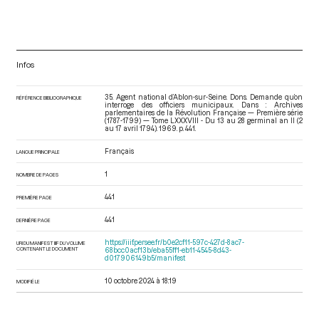
Infos
35. Agent national d’Ablon-sur-Seine. Dons. Demande qu’on
RÉFÉRENCE BIBLIOGRAPHIQUE
interroge des officiers municipaux. Dans : Archives
parlementaires de la Révolution Française — Première série
(1787-1799) — Tome LXXXVIII - Du 13 au 28 germinal an II (2
au 17 avril 1794)
. 1969. p. 441.
Français
LANGUE PRINCIPALE
1
NOMBRE DE PAGES
441
PREMIÈRE PAGE
441
DERNIÈRE PAGE
https://iiif.persee.fr/b0e2cf11-597c-427d-8ac7-
URI DU MANIFEST IIIF DU VOLUME
CONTENANT LE DOCUMENT
68bcc0acf13b/eba55ff1-eb11-4545-8d43-
d017906149b5/manifest
10 octobre 2024 à 18:19
MODIFIÉ LE