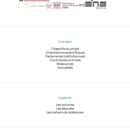
Menu
du
pied
À propos
de
page
Objectifs du projet
Orientations scientifiques
Partenaires institutionnels
Contributeurs-trices
Ressources
Actualités
Explorer
Les volumes
Les députés
Les cahiers de doléances