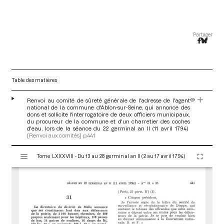
Partager
Table des matières
Renvoi au comité de sûreté générale de l'adresse de l'agent
national de la commune d'Ablon-sur-Seine, qui annonce des
dons et sollicite l'interrogatoire de deux officiers municipaux,
du procureur de la commune et d'un charretier des coches
d'eau, lors de la séance du 22 germinal an II (11 avril 1794)
[Renvoi aux comités]
p.441
V
Tome LXXXVIII - Du 13 au 28 germinal an II (2 au 17 avril 1794)
i
s
u
a
l
i
s