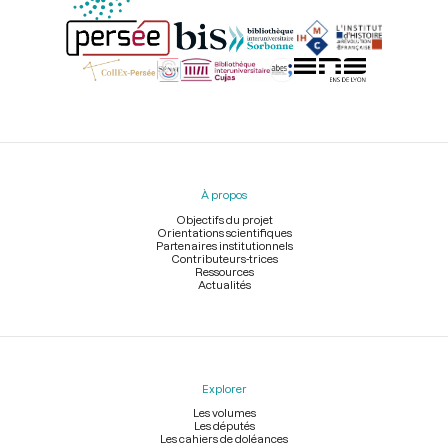
Menu
du
pied
À propos
de
page
Objectifs du projet
Orientations scientifiques
Partenaires institutionnels
Contributeurs-trices
Ressources
Actualités
Explorer
Les volumes
Les députés
Les cahiers de doléances