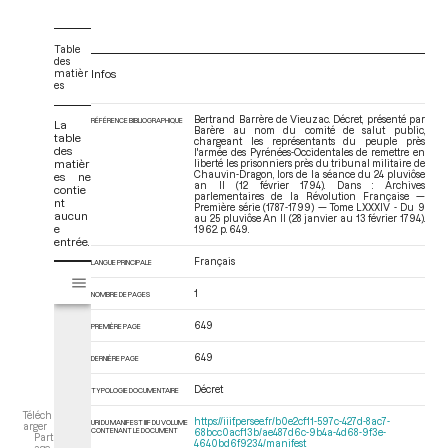
Table
des
matièr
Infos
es
Bertrand Barrère de Vieuzac. Décret, présenté par
RÉFÉRENCE BIBLIOGRAPHIQUE
La
Barère au nom du comité de salut public,
table
chargeant les représentants du peuple près
des
l'armée des Pyrénées-Occidentales de remettre en
matièr
liberté les prisonniers près du tribunal militaire de
Chauvin-Dragon, lors de la séance du 24 pluviôse
es ne
an II (12 février 1794). Dans : Archives
contie
parlementaires de la Révolution Française —
nt
Première série (1787-1799) — Tome LXXXIV - Du 9
aucun
au 25 pluviôse An II (28 janvier au 13 février 1794)
.
e
1962. p. 649.
entrée.
Français
LANGUE PRINCIPALE
V
Tome LXXXIV - Du 9 au 25 pluviôse An II (28 janvier au 13 février 1794)
i
1
NOMBRE DE PAGES
s
u
649
PREMIÈRE PAGE
a
649
DERNIÈRE PAGE
l
i
Décret
TYPOLOGIE DOCUMENTAIRE
s
Téléch
e
https://iiif.persee.fr/b0e2cf11-597c-427d-8ac7-
URI DU MANIFEST IIIF DU VOLUME
arger
CONTENANT LE DOCUMENT
68bcc0acf13b/ae487d6c-9b4a-4d68-9f3e-
Part
u
4640bd6f9234/manifest