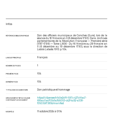
Infos
Don des officiers municipaux de Conches (Eure), lors de la
RÉFÉRENCE BIBLIOGRAPHIQUE
séance du 18 frimaire an II (8 décembre 1793). Dans : Archives
parlementaires de la Révolution Française — Première série
(1787-1799) — Tome LXXXI - Du 16 frimaire au 29 frimaire an
II (6 décembre au 19 décembre 1793)
, sous la direction de
Lodoïs Lataste. 1913. p. 104.
Français
LANGUE PRINCIPALE
1
NOMBRE DE PAGES
104
PREMIÈRE PAGE
104
DERNIÈRE PAGE
Don patriotique et hommage
TYPOLOGIE DOCUMENTAIRE
https://iiif.persee.fr/b0e2cf11-597c-427d-8ac7-
URI DU MANIFEST IIIF DU VOLUME
CONTENANT LE DOCUMENT
68bcc0acf13b/bcfb5053-c42f-4c52-a338-
f3503bf7385b/manifest
11 octobre 2024 à 01:14
MODIFIÉ LE