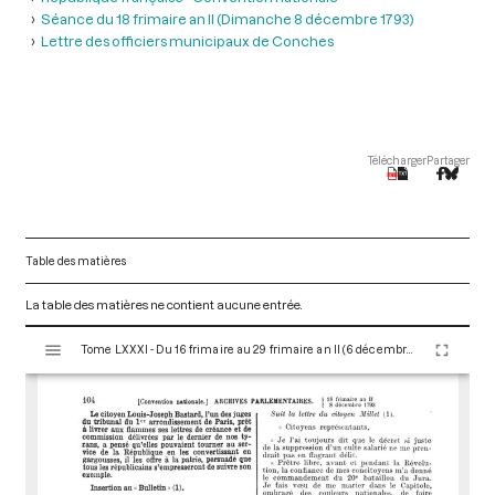
Séance du 18 frimaire an II (Dimanche 8 décembre 1793)
Lettre des officiers municipaux de Conches
Télécharger
Partager
Table des matières
La table des matières ne contient aucune entrée.
V
Tome LXXXI - Du 16 frimaire au 29 frimaire an II (6 décembre au 19 décembre 1793)
i
s
u
a
l
i
s