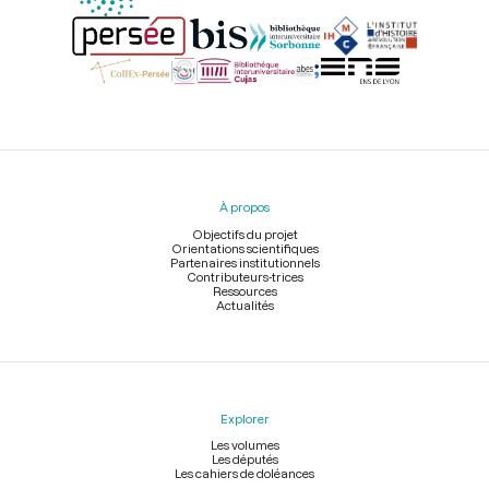
Menu
du
pied
À propos
de
page
Objectifs du projet
Orientations scientifiques
Partenaires institutionnels
Contributeurs-trices
Ressources
Actualités
Explorer
Les volumes
Les députés
Les cahiers de doléances