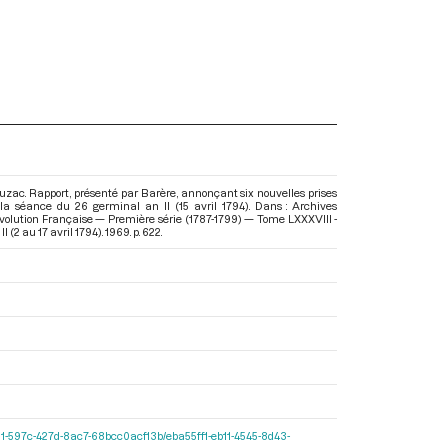
uzac. Rapport, présenté par Barère, annonçant six nouvelles prises
e la séance du 26 germinal an II (15 avril 1794). Dans : Archives
volution Française — Première série (1787-1799) — Tome LXXXVIII -
I (2 au 17 avril 1794)
. 1969. p. 622.
e2cf11-597c-427d-8ac7-68bcc0acf13b/eba55ff1-eb11-4545-8d43-