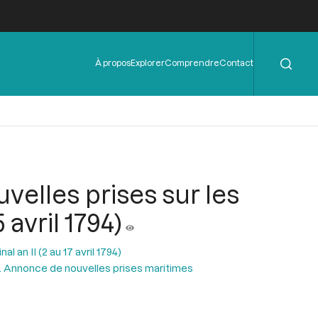
Rechercher
Menu
À propos
Explorer
Comprendre
Contact
de
l'en-
tête
velles prises sur les
 avril 1794)
l an II (2 au 17 avril 1794)
. Annonce de nouvelles prises maritimes