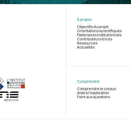
À propos
Objectifs du projet
Orientations scientifiques
Partenaires institutionnels
Contributeurs-trices
Ressources
Actualités
Menu
du
pied
de
Comprendre
page
Comprendre le corpus
Aide à l'exploration
Foire aux questions