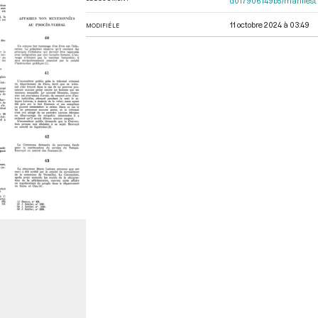
d017906149b5/manifest
11 octobre 2024 à 03:49
MODIFIÉ LE