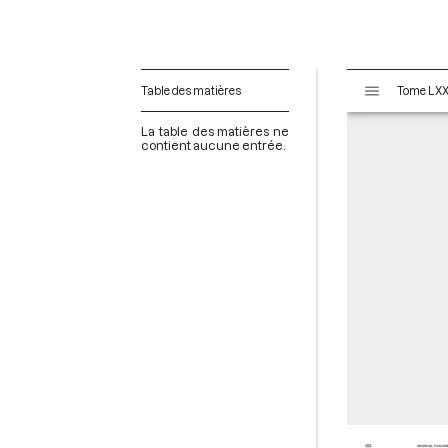
V
Table des matières
i
s
La table des matières ne
u
contient aucune entrée.
a
l
i
s
e
u
r
M
i
r
a
d
o
r