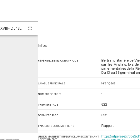
Tome LXXXVIII - Du 13 au 28 germinal an II (2 au 17 avril 1794)
Infos
Bertrand Barrère de Vie
RÉFÉRENCE BIBLIOGRAPHIQUE
sur les Anglais, lors d
parlementaires de la Ré
Du 13 au 28 germinal an I
Français
LANGUE PRINCIPALE
1
NOMBRE DE PAGES
622
PREMIÈRE PAGE
622
DERNIÈRE PAGE
Rapport
TYPOLOGIE DOCUMENTAIRE
https://iiif.persee.fr/b0
URI DU MANIFEST IIIF DU VOLUME CONTENANT
LE DOCUMENT