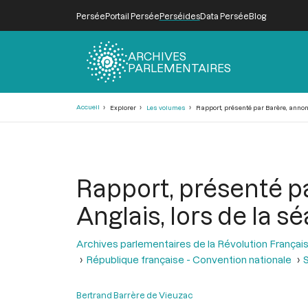
Persée
Portail Persée
Perséides
Data Persée
Blog
ARCHIVES
PARLEMENTAIRES
Fil
Accueil
Explorer
Les volumes
Rapport, présenté par Barère, annonça
d'Ariane
Rapport, présenté pa
Anglais, lors de la sé
Archives parlementaires de la Révolution Françai
République française - Convention nationale
S
Bertrand Barrère de Vieuzac