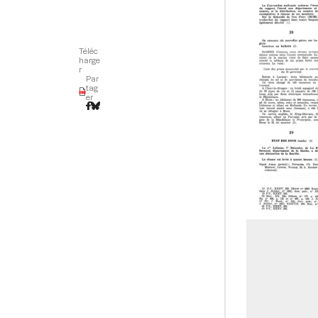
Téléc
harge
r
Par
tag
er