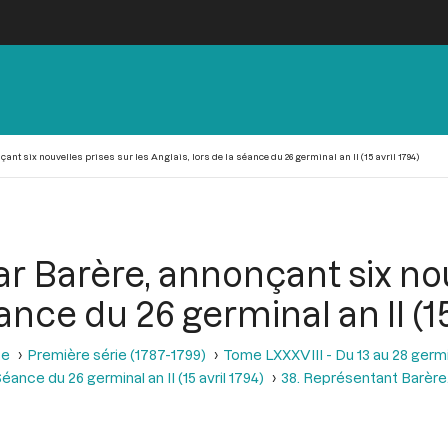
nt six nouvelles prises sur les Anglais, lors de la séance du 26 germinal an II (15 avril 1794)
r Barère, annonçant six nou
ance du 26 germinal an II (15
se
Première série (1787-1799)
Tome LXXXVIII - Du 13 au 28 germina
éance du 26 germinal an II (15 avril 1794)
38. Représentant Barère