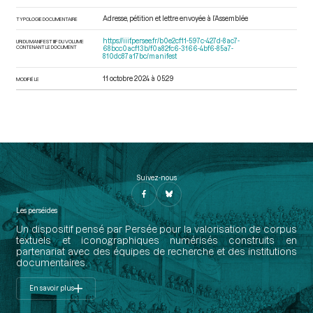
Adresse, pétition et lettre envoyée à l’Assemblée
TYPOLOGIE DOCUMENTAIRE
https://iiif.persee.fr/b0e2cf11-597c-427d-8ac7-
URI DU MANIFEST IIIF DU VOLUME
CONTENANT LE DOCUMENT
68bcc0acf13b/f0a82fc6-3166-4bf6-85a7-
810dc87a17bc/manifest
11 octobre 2024 à 05:29
MODIFIÉ LE
Suivez-nous
Les perséides
Un dispositif pensé par Persée pour la valorisation de corpus
textuels et iconographiques numérisés construits en
partenariat avec des équipes de recherche et des institutions
documentaires.
En savoir plus