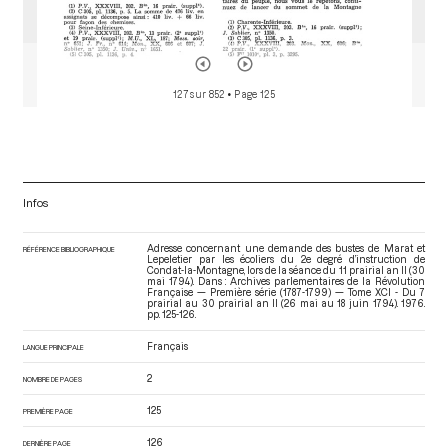
127 sur 852
• Page 125
Infos
Adresse concernant une demande des bustes de Marat et
RÉFÉRENCE BIBLIOGRAPHIQUE
Lepeletier par les écoliers du 2e degré d’instruction de
Condat-la-Montagne, lors de la séance du 11 prairial an II (30
mai 1794). Dans : Archives parlementaires de la Révolution
Française — Première série (1787-1799) — Tome XCI - Du 7
prairial au 30 prairial an II (26 mai au 18 juin 1794)
. 1976.
pp. 125-126.
Français
LANGUE PRINCIPALE
2
NOMBRE DE PAGES
125
PREMIÈRE PAGE
126
DERNIÈRE PAGE