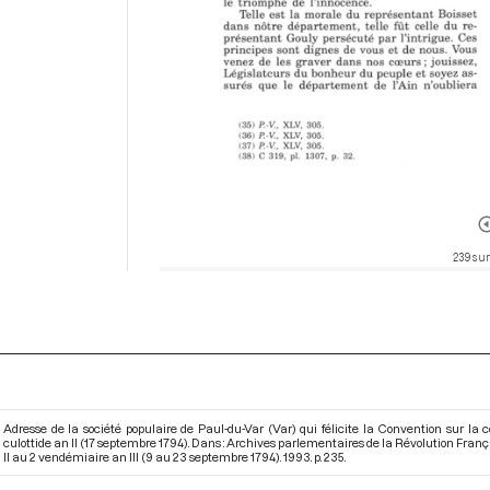
239 sur
Adresse de la société populaire de Paul-du-Var (Var) qui félicite la Convention sur la c
culottide an II (17 septembre 1794). Dans : Archives parlementaires de la Révolution Fran
II au 2 vendémiaire an III (9 au 23 septembre 1794)
. 1993. p. 235.