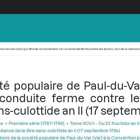
ul-du-Var (Var) qui félicite la Convention sur la conduite ferme contre les tyrans, lors de la séance d
é populaire de Paul-du-Var 
conduite ferme contre les
ns-culottide an II (17 septe
se
Première série (1787-1799)
Tome XCVII - Du 23 fructidor an II
éance de la 1ère sans-culottide an II (17 septembre 1794)
ations de la société populaire de Paul-du-Var (Var) à la Convention