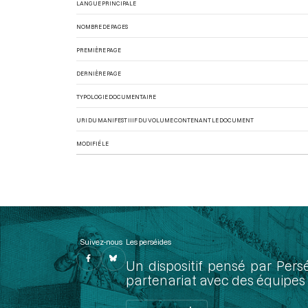
LANGUE PRINCIPALE
NOMBRE DE PAGES
PREMIÈRE PAGE
DERNIÈRE PAGE
TYPOLOGIE DOCUMENTAIRE
URI DU MANIFEST IIIF DU VOLUME CONTENANT LE DOCUMENT
MODIFIÉ LE
Suivez-nous
Les perséides
Un dispositif pensé par Pers
partenariat avec des équipes 