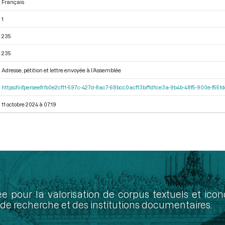
Français
1
235
235
Adresse, pétition et lettre envoyée à l’Assemblée
https://iiif.persee.fr/b0e2cf11-597c-427d-8ac7-68bcc0acf13b/f1d1ce3a-9b4b-48f5-900e-f551
11 octobre 2024 à 07:19
ée pour la valorisation de corpus textuels et ic
de recherche et des institutions documentaires.