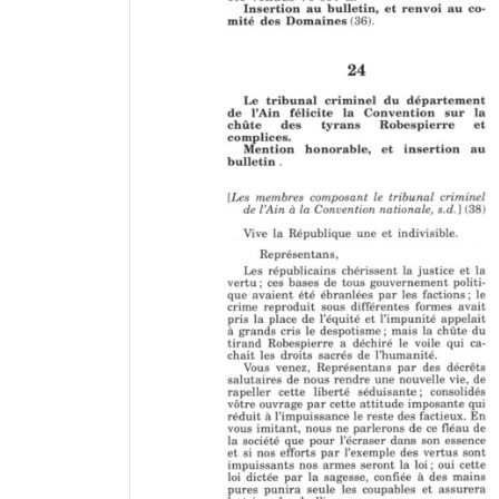
a
d
o
r