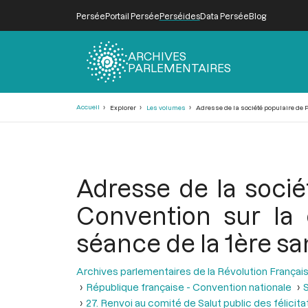
Persée
Portail Persée
Perséides
Data Persée
Blog
ARCHIVES
PARLEMENTAIRES
Fil
Accueil
Explorer
Les volumes
Adresse de la société populaire de Pa
d'Ariane
Adresse de la sociét
Convention sur la 
séance de la 1ère sa
Archives parlementaires de la Révolution Françai
République française - Convention nationale
S
27. Renvoi au comité de Salut public des félicit