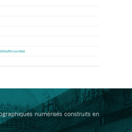
dd5f44f8/manifest
onographiques numérisés construits en