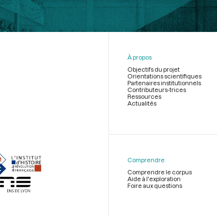
À propos
Objectifs du projet
Orientations scientifiques
Partenaires institutionnels
Contributeurs-trices
Ressources
Actualités
Menu
du
pied
de
Comprendre
page
Comprendre le corpus
Aide à l'exploration
Foire aux questions