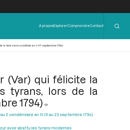
Rechercher
Menu
À propos
Explorer
Comprendre
Contact
de
l'en-
tête
e la 1ère sans-culottide an II (17 septembre 1794)
(Var) qui félicite la
 tyrans, lors de la
mbre 1794)
 au 2 vendémiaire an III (9 au 23 septembre 1794)
 pour avoir abattu les tyrans modernes