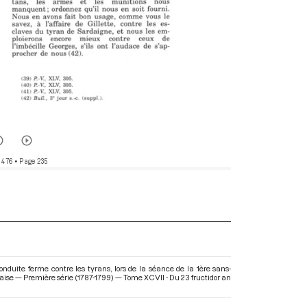
 476
• Page 235
onduite ferme contre les tyrans, lors de la séance de la 1ère sans-
çaise — Première série (1787-1799) — Tome XCVII - Du 23 fructidor an