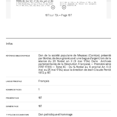
187 sur 724
• Page 187
Infos
Don de la société populaire de Meyssac (Corrèze), présenté
RÉFÉRENCE BIBLIOGRAPHIQUE
par Bordas, de deux gros écus et une bague d'argent, lors de la
séance du 20 floréal an II (9 mai 1794). Dans : Archives
parlementaires de la Révolution Française — Première série
(1787-1799) — Tome XC - Du 14 floréal au 6 prairial An II (3
mai au 25 mai 1794)
, sous la direction de Jean-Claude Perrot.
1972. p. 187.
Français
LANGUE PRINCIPALE
1
NOMBRE DE PAGES
187
PREMIÈRE PAGE
187
DERNIÈRE PAGE
Don patriotique et hommage
TYPOLOGIE DOCUMENTAIRE