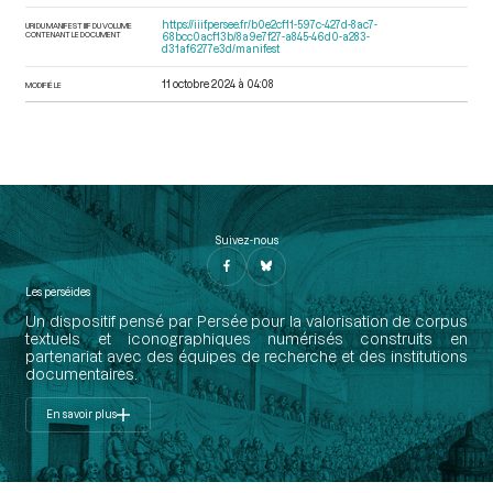
https://iiif.persee.fr/b0e2cf11-597c-427d-8ac7-
URI DU MANIFEST IIIF DU VOLUME
CONTENANT LE DOCUMENT
68bcc0acf13b/8a9e7f27-a845-46d0-a283-
d31af6277e3d/manifest
11 octobre 2024 à 04:08
MODIFIÉ LE
Suivez-nous
Les perséides
Un dispositif pensé par Persée pour la valorisation de corpus
textuels et iconographiques numérisés construits en
partenariat avec des équipes de recherche et des institutions
documentaires.
En savoir plus