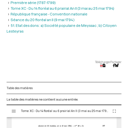
Première série (1787-1799)
Tome XC - Du 14 floréal au 6 prairial An II (3 mai au 25 mai 1794)
République française - Convention nationale
Séance du 20 floréal an II (9 mai 1794 )
51. Etat des dons : a) Société populaire de Meyssac ; b) Citoyen
Lesteyras
Télécharger
Partager
Table des matières
La table des matières ne contient aucune entrée.
V
Tome XC - Du 14 floréal au 6 prairial An II (3 mai au 25 mai 1794)
i
s
u