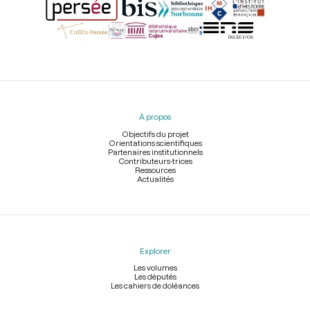
Menu
du
pied
À propos
de
page
Objectifs du projet
Orientations scientifiques
Partenaires institutionnels
Contributeurs-trices
Ressources
Actualités
Explorer
Les volumes
Les députés
Les cahiers de doléances