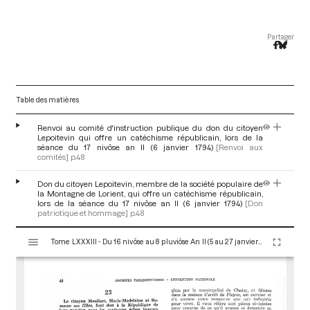
Partager
Table des matières
Renvoi au comité d'instruction publique du don du citoyen
Lepoitevin qui offre un catéchisme républicain, lors de la
séance du 17 nivôse an II (6 janvier 1794)
[Renvoi aux
comités]
p.48
Don du citoyen Lepoitevin, membre de la société populaire de
la Montagne de Lorient, qui offre un catéchisme républicain,
lors de la séance du 17 nivôse an II (6 janvier 1794)
[Don
patriotique et hommage]
p.48
V
Tome LXXXIII - Du 16 nivôse au 8 pluviôse An II (5 au 27 janvier 1794)
i
s
u
a
l