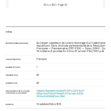
60 sur 802
• Page 48
Infos
24. Citoyen Lepoitevin, de Lorient, Hommage d’un Catéchisme
RÉFÉRENCE BIBLIOGRAPHIQUE
républicain. Dans : Archives parlementaires de la Révolution
Française — Première série (1787-1799) — Tome LXXXIII - Du
16 nivôse au 8 pluviôse An II (5 au 27 janvier 1794)
. 1961. p. 48.
Français
LANGUE PRINCIPALE
1
NOMBRE DE PAGES
48
PREMIÈRE PAGE
48
DERNIÈRE PAGE
https://iiif.persee.fr/b0e2cf11-597c-427d-8ac7-
URI DU MANIFEST IIIF DU VOLUME
CONTENANT LE DOCUMENT
68bcc0acf13b/d3944ed5-671e-4a4c-b964-
3404a6ab9de2/manifest
10 octobre 2024 à 18:15
MODIFIÉ LE