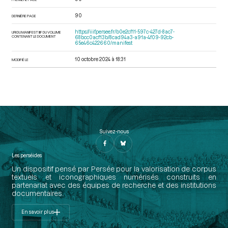
90
DERNIÈRE PAGE
https://iiif.persee.fr/b0e2cf11-597c-427d-8ac7-
URI DU MANIFEST IIIF DU VOLUME
CONTENANT LE DOCUMENT
68bcc0acf13b/8cad94a3-a91a-4f09-92cb-
65e46c422660/manifest
10 octobre 2024 à 18:31
MODIFIÉ LE
Suivez-nous
Les perséides
Un dispositif pensé par Persée pour la valorisation de corpus
textuels et iconographiques numérisés construits en
partenariat avec des équipes de recherche et des institutions
documentaires.
En savoir plus