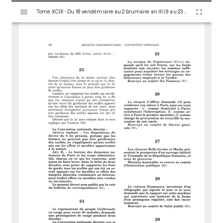
V
Tome XCIX - Du 18 vendémiaire au 2 brumaire an III (9 au 23 octobre 1794)
i
s
u
a
l
i
s
e
u
r
M
i
r
a
d
o
r