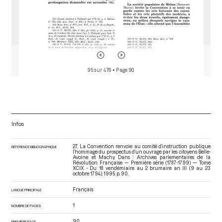
95 sur 476
• Page 90
Infos
27. La Convention renvoie au comité d’instruction publique
RÉFÉRENCE BIBLIOGRAPHIQUE
l’hommage du prospectus d’un ouvrage par les citoyens Belle-
Avoine et Machy. Dans : Archives parlementaires de la
Révolution Française — Première série (1787-1799) — Tome
XCIX - Du 18 vendémiaire au 2 brumaire an III (9 au 23
octobre 1794)
. 1995. p. 90.
Français
LANGUE PRINCIPALE
1
NOMBRE DE PAGES
90
PREMIÈRE PAGE