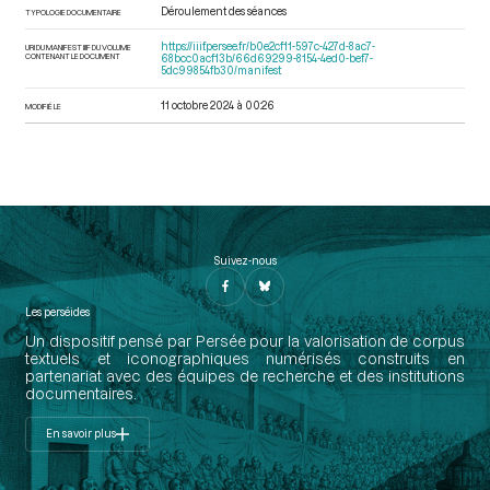
Déroulement des séances
TYPOLOGIE DOCUMENTAIRE
https://iiif.persee.fr/b0e2cf11-597c-427d-8ac7-
URI DU MANIFEST IIIF DU VOLUME
CONTENANT LE DOCUMENT
68bcc0acf13b/66d69299-8154-4ed0-bef7-
5dc99854fb30/manifest
11 octobre 2024 à 00:26
MODIFIÉ LE
Suivez-nous
Les perséides
Un dispositif pensé par Persée pour la valorisation de corpus
textuels et iconographiques numérisés construits en
partenariat avec des équipes de recherche et des institutions
documentaires.
En savoir plus