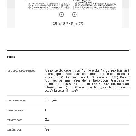
481 sur 817
• Page 474
Infos
Annonce du départ aux frontière du fils du représentant
RÉFÉRENCE BIBLIOGRAPHIQUE
Cochet, qui envoie aussi ses lettres de prêtrise, lors de la
séance du 29 brumaire an II (19 novembre 1793). Dans :
Archives parlementaires de la Révolution Française —
Première série (1787-1799) — Tome LXXIX - Du 21 brumaire au
3 frimaire an II (11 au 23 novembre 1793)
, sous la direction de
Lodoïs Lataste. 1911. p. 474.
Français
LANGUE PRINCIPALE
1
NOMBRE DE PAGES
474
PREMIÈRE PAGE
474
DERNIÈRE PAGE