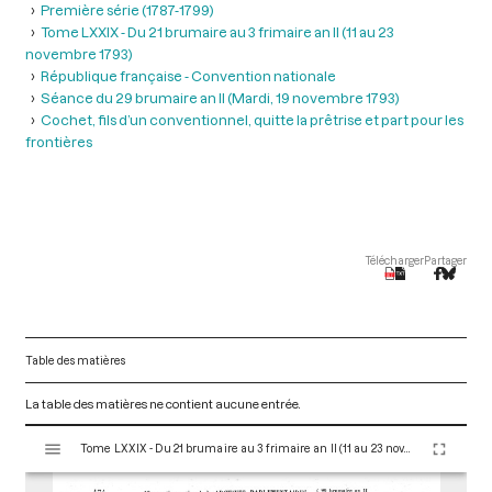
Première série (1787-1799)
Tome LXXIX - Du 21 brumaire au 3 frimaire an II (11 au 23
novembre 1793)
République française - Convention nationale
Séance du 29 brumaire an II (Mardi, 19 novembre 1793)
Cochet, fils d’un conventionnel, quitte la prêtrise et part pour les
frontières
Télécharger
Partager
Table des matières
La table des matières ne contient aucune entrée.
V
Tome LXXIX - Du 21 brumaire au 3 frimaire an II (11 au 23 novembre 1793)
i
s