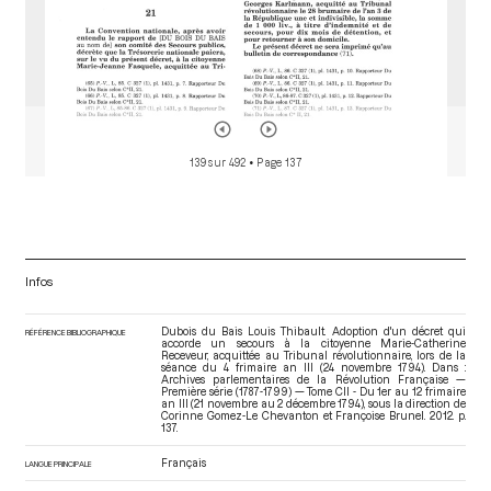
139 sur 492
• Page 137
Infos
Dubois du Bais Louis Thibault. Adoption d'un décret qui
RÉFÉRENCE BIBLIOGRAPHIQUE
accorde un secours à la citoyenne Marie-Catherine
Receveur, acquittée au Tribunal révolutionnaire, lors de la
séance du 4 frimaire an III (24 novembre 1794). Dans :
Archives parlementaires de la Révolution Française —
Première série (1787-1799) — Tome CII - Du 1er au 12 frimaire
an III (21 novembre au 2 décembre 1794)
, sous la direction de
Corinne Gomez-Le Chevanton et Françoise Brunel. 2012. p.
137.
Français
LANGUE PRINCIPALE