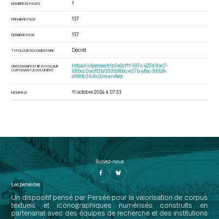
1
NOMBRE DE PAGES
137
PREMIÈRE PAGE
137
DERNIÈRE PAGE
Décret
TYPOLOGIE DOCUMENTAIRE
https://iiif.persee.fr/b0e2cf11-597c-427d-8ac7-
URI DU MANIFEST IIIF DU VOLUME
CONTENANT LE DOCUMENT
68bcc0acf13b/353598bc-e07b-4fbc-96b9-
d188fc31c6c3/manifest
11 octobre 2024 à 07:33
MODIFIÉ LE
Suivez-nous
Les perséides
Un dispositif pensé par Persée pour la valorisation de corpus
textuels et iconographiques numérisés construits en
partenariat avec des équipes de recherche et des institutions