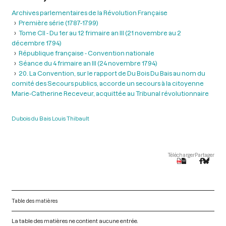
Archives parlementaires de la Révolution Française
Première série (1787-1799)
Tome CII - Du 1er au 12 frimaire an III (21 novembre au 2
décembre 1794)
République française - Convention nationale
Séance du 4 frimaire an III (24 novembre 1794)
20. La Convention, sur le rapport de Du Bois Du Bais au nom du
comité des Secours publics, accorde un secours à la citoyenne
Marie-Catherine Receveur, acquittée au Tribunal révolutionnaire
Dubois du Bais Louis Thibault
Télécharger
Partager
Table des matières
La table des matières ne contient aucune entrée.