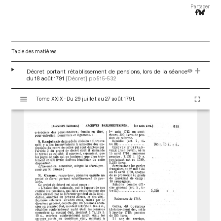
Partager
Table des matières
Décret portant rétablissement de pensions, lors de la séance
du 18 août 1791
[Décret]
pp.515-532
V
Tome XXIX - Du 29 juillet au 27 août 1791.
i
s
u
a
l
i
s
e
u
r
M
i
r