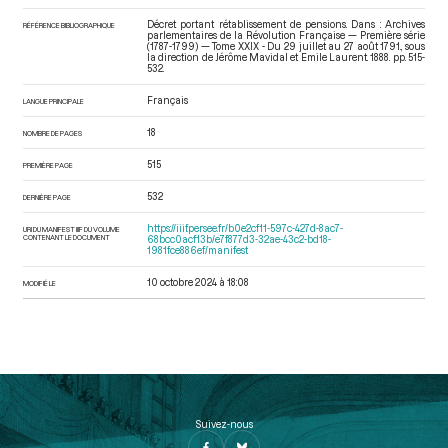
Décret portant rétablissement de pensions. Dans : Archives
RÉFÉRENCE BIBLIOGRAPHIQUE
parlementaires de la Révolution Française — Première série
(1787-1799) — Tome XXIX - Du 29 juillet au 27 août 1791.
, sous
la direction de Jérôme Mavidal et Emile Laurent. 1888. pp. 515-
532.
Français
LANGUE PRINCIPALE
18
NOMBRE DE PAGES
515
PREMIÈRE PAGE
532
DERNIÈRE PAGE
https://iiif.persee.fr/b0e2cf11-597c-427d-8ac7-
URI DU MANIFEST IIIF DU VOLUME
CONTENANT LE DOCUMENT
68bcc0acf13b/e7f877d3-32ae-43c2-bd18-
1981fce886ef/manifest
10 octobre 2024 à 18:08
MODIFIÉ LE
Suivez-nous