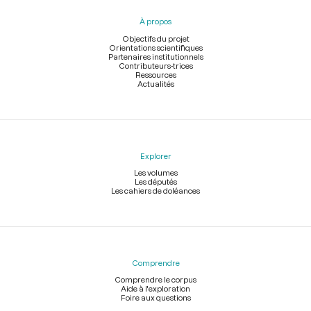
pied
À propos
de
page
Objectifs du projet
Orientations scientifiques
Partenaires institutionnels
Contributeurs-trices
Ressources
Actualités
Explorer
Les volumes
Les députés
Les cahiers de doléances
Comprendre
Comprendre le corpus
Aide à l'exploration
Foire aux questions