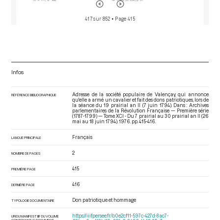
417 sur 852
• Page 415
Infos
Adresse de la société populaire de Valençay, qui annonce
RÉFÉRENCE BIBLIOGRAPHIQUE
qu'elle a armé un cavalier et fait des dons patriotiques, lors de
la séance du 19 prairial an II (7 juin 1794). Dans : Archives
parlementaires de la Révolution Française — Première série
(1787-1799) — Tome XCI - Du 7 prairial au 30 prairial an II (26
mai au 18 juin 1794)
. 1976. pp. 415-416.
Français
LANGUE PRINCIPALE
2
NOMBRE DE PAGES
415
PREMIÈRE PAGE
416
DERNIÈRE PAGE
Don patriotique et hommage
TYPOLOGIE DOCUMENTAIRE
https://iiif.persee.fr/b0e2cf11-597c-427d-8ac7-
URI DU MANIFEST IIIF DU VOLUME
CONTENANT LE DOCUMENT