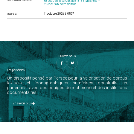
68bcc0acf13b/f0a82fc6-3166-4bf6-85a7-
810dc87a17bc/manifest
11 octobre 2024 à 05:37
MODIFIÉ LE
Suivez-nous
Les perséides
Un dispositif pensé par Persée pour la valorisation de corpus
textuels et iconographiques numérisés construits en
partenariat avec des équipes de recherche et des institutions
documentaires.
En savoir plus