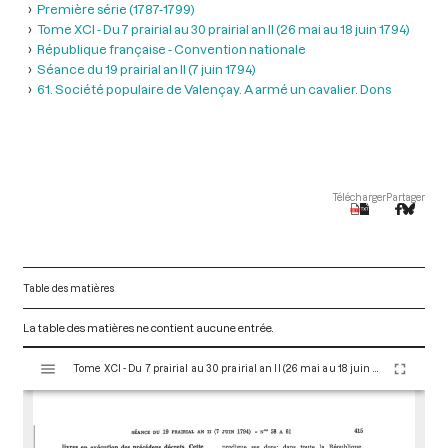
Première série (1787-1799)
Tome XCI - Du 7 prairial au 30 prairial an II (26 mai au 18 juin 1794)
République française - Convention nationale
Séance du 19 prairial an II (7 juin 1794)
61. Société populaire de Valençay. A armé un cavalier. Dons
Télécharger
Partager
Table des matières
La table des matières ne contient aucune entrée.
V
Tome XCI - Du 7 prairial au 30 prairial an II (26 mai au 18 juin 1794)
i
s
u
a