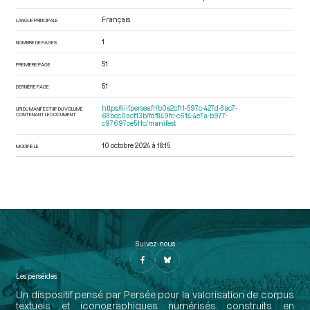
Français
LANGUE PRINCIPALE
1
NOMBRE DE PAGES
51
PREMIÈRE PAGE
51
DERNIÈRE PAGE
https://iiif.persee.fr/b0e2cf11-597c-427d-8ac7-
URI DU MANIFEST IIIF DU VOLUME
CONTENANT LE DOCUMENT
68bcc0acf13b/fdf849fc-c614-4e7a-b977-
c97697ce511c/manifest
10 octobre 2024 à 18:15
MODIFIÉ LE
Suivez-nous
Les perséides
Un dispositif pensé par Persée pour la valorisation de corpus
textuels et iconographiques numérisés construits en