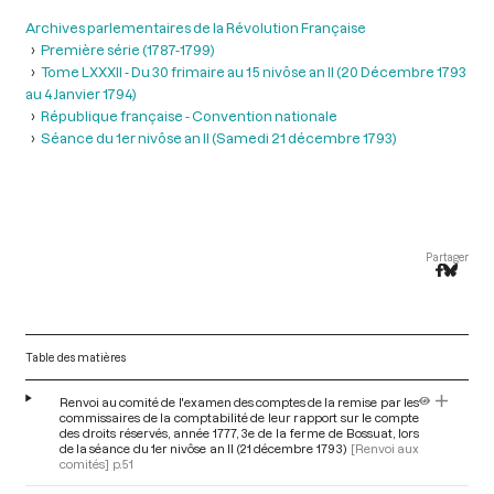
Archives parlementaires de la Révolution Française
Première série (1787-1799)
Tome LXXXII - Du 30 frimaire au 15 nivôse an II (20 Décembre 1793
au 4 Janvier 1794)
République française - Convention nationale
Séance du 1er nivôse an II (Samedi 21 décembre 1793)
Partager
Table des matières
Renvoi au comité de l'examen des comptes de la remise par les
commissaires de la comptabilité de leur rapport sur le compte
des droits réservés, année 1777, 3e de la ferme de Bossuat, lors
de la séance du 1er nivôse an II (21 décembre 1793)
[Renvoi aux
comités]
p.51