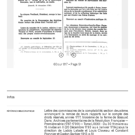
60 sur 817
• Page 51
Infos
Lettre des commissaires de la comptabilité, section deuxième,
RÉFÉRENCE BIBLIOGRAPHIQUE
annonçant la remise de leurs rapports sur le compte des
droits réservés, année 1777, troisième de la ferme de Bossuat.
Dans : Archives parlementaires de la Révolution Française —
Première série (1787-1799) — Tome LXXXII - Du 30 frimaire au
15 nivôse an II (20 Décembre 1793 au 4 Janvier 1794)
, sous la
direction de Lodoïs Lataste et Louis Claveau et Constant
Pionnier et Gaston Barbier. 1913. p. 51.