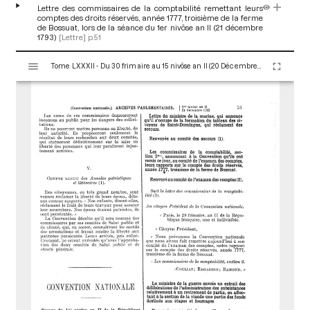
Lettre des commissaires de la comptabilité remettant leurs
comptes des droits réservés, année 1777, troisième de la ferme
de Bossuat, lors de la séance du 1er nivôse an II (21 décembre
1793)
[Lettre]
p.51
V
Tome LXXXII - Du 30 frimaire au 15 nivôse an II (20 Décembre 1793 au 4 Janvier 1794)
i
s
u
a
l
i
s
e
u
r
M
i
r
a
d
o
r